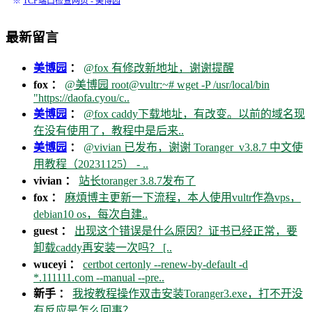
※
TCP端口检查网页 - 美博园
最新留言
美博园
：
@fox 有修改新地址，谢谢提醒
fox ：
@美博园 root@vultr:~# wget -P /usr/local/bin
"https://daofa.cyou/c..
美博园
：
@fox caddy下载地址，有改变。以前的域名现
在没有使用了，教程中是后来..
美博园
：
@vivian 已发布，谢谢 Toranger_v3.8.7 中文使
用教程（20231125） - ..
vivian ：
站长toranger 3.8.7发布了
fox ：
麻煩博主更新一下流程，本人使用vultr作為vps，
debian10 os，每次自建..
guest ：
出现这个错误是什么原因？证书已经正常，要
卸载caddy再安装一次吗？ [..
wuceyi ：
certbot certonly --renew-by-default -d
*.111111.com --manual --pre..
新手 ：
我按教程操作双击安装Toranger3.exe，打不开没
有反应是怎么回事？