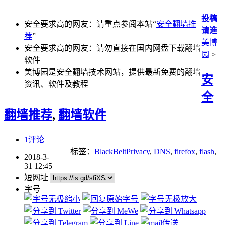
投稿
安全要求高的网友：请重点参阅本站“
安全翻墙推
请進
荐
”
美博
安全要求高的网友：请勿直接在国内网盘下载翻墙
园
>
软件
美博园是安全翻墙技术网站，提供最新免费的翻墙
安
资讯、软件及教程
全
翻墙推荐
,
翻墙软件
1评论
标签：
BlackBeltPrivacy
,
DNS
,
firefox
,
flash
,
2018-3-
p2p
,
Socks
,
tor
,
VPN
,
加密
,
加密代理
,
安卓
,
31 12:45
无界
,
翻墙
,
自由门
短网址
字号