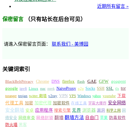
近期所有留言 »
（只有站长在后台可见）
保密留言
请進入保密留言页面：
联系我们 - 美博园
关键词索引
GFW
Chrome
firefox
GAE
goagent
BlackBeltPrivacy
DNS
flash
tor
google
Socks
NaiveProxy
p2p
SSH
SSL
ipv6
Linux
mac
meek
tls
VPN
v2ray
下载
toranger
trojan
twitter 翻墙
VPS
Windows
yahoo
youtube
安全网络
代理工具
加密
加密代理
加密软件
在线工具
宇宙大爆炸
安全翻墙
浏览器
应用程序
无界
安卓
搜索引擎
漏洞
网
科学上网
翻墙
翻墙方法
自由门
络安全
网络审查
网络封锁
苹果
防毒软件
防火墙
黑客