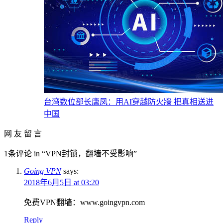
台湾数位部长唐凤：用AI穿越防火牆 把真相送进
中国
网 友 留 言
1条评论 in “VPN封锁，翻墙不受影响”
Going VPN
says:
2018年6月5日 at 03:20
免费VPN翻墙：www.goingvpn.com
Reply