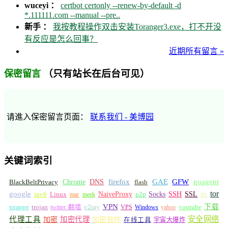
wuceyi ：
certbot certonly --renew-by-default -d
*.111111.com --manual --pre..
新手 ：
我按教程操作双击安装Toranger3.exe，打不开没
有反应是怎么回事？
近期所有留言 »
（只有站长在后台可见）
保密留言
请進入保密留言页面：
联系我们 - 美博园
关键词索引
GFW
Chrome
firefox
GAE
goagent
BlackBeltPrivacy
DNS
flash
tor
google
Socks
NaiveProxy
p2p
SSH
SSL
ipv6
Linux
mac
meek
tls
VPN
v2ray
下载
toranger
trojan
twitter 翻墙
VPS
Windows
yahoo
youtube
安全网络
代理工具
加密
加密代理
加密软件
在线工具
宇宙大爆炸