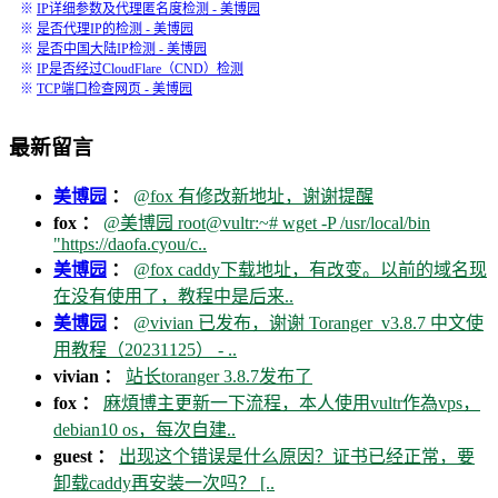
※
IP详细参数及代理匿名度检测 - 美博园
※
是否代理IP的检测 - 美博园
※
是否中国大陆IP检测 - 美博园
※
IP是否经过CloudFlare（CND）检测
※
TCP端口检查网页 - 美博园
最新留言
美博园
：
@fox 有修改新地址，谢谢提醒
fox ：
@美博园 root@vultr:~# wget -P /usr/local/bin
"https://daofa.cyou/c..
美博园
：
@fox caddy下载地址，有改变。以前的域名现
在没有使用了，教程中是后来..
美博园
：
@vivian 已发布，谢谢 Toranger_v3.8.7 中文使
用教程（20231125） - ..
vivian ：
站长toranger 3.8.7发布了
fox ：
麻煩博主更新一下流程，本人使用vultr作為vps，
debian10 os，每次自建..
guest ：
出现这个错误是什么原因？证书已经正常，要
卸载caddy再安装一次吗？ [..