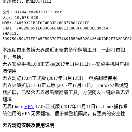
解压密码：mm20171112
文件: U1704-mm20171112.rar
大小: 19,678,020
MD5: 2A659321B8F0F4BB3EC6D87788CC81FE
SHA1: 7A6296651E0D4C660A8D1238C3F638D3E0D90C4F
SHA512:
639750450477EFCA5F59870F74A91B59A53204264D7DB2E7A2C3EB2
本压缩包里包括无界最近更新的多个翻墙工具，一起打包如
下，包括：
无界安卓手机1.0.8正式版(2017年11月11日) ---安卓手机用户翻
墙使用
无界浏览17.04正式版 (2017年11月12日) ---电脑翻墙使用
无界火狐扩展17.03正式版 (2017年11月11日) ---Firfox火狐浏览
器扩展，已整合无界最新版翻墙工具，方便网友一键启动无界
翻墙
无界Linux
VPN
17.03正式版 (2017年11月11日) ---Linux操作系
统使用的VPN无界翻墙，便于做整机隔离，有更高的安全性
无界浏览安装及使用说明