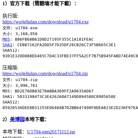
1）官方下载（需翻墙才能下載）：
执行版:
https://wujieliulan.com/download/u1704.exe
文件: u1704.exe
大小: 3,168,056
MD5
: 8B6FB68B61D0D27195F355C1A101FEAC
SHA1
: CEB87162FA2DD5F7D35DF26CB26C73F5B665C3E1
SHA512:
9301E32DD888ED465C7D4C33FBE37FF5A2CF7B75B945FABD74E49C8
压缩版:
https://wujieliulan.com/download/u1704.zip
文件: u1704.zip
大小: 3,096,761
MD5: BD2E76DB83E70ABBA369FF2A9635AD67
SHA1: 5033198473C3E426260A7149D094580C8905650E
SHA512:
85926536DEE8B31255E06484B7D2BB647490F0DEA823E2D236F97EA
2）
美博园
本地下载：
本地下载：
U1704-mm20171112.rar