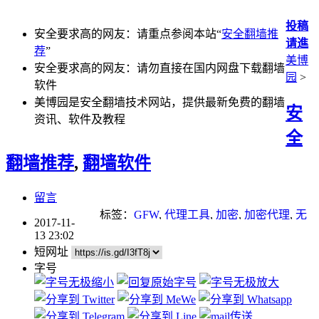
投稿
安全要求高的网友：请重点参阅本站“
安全翻墙推
请進
荐
”
美博
安全要求高的网友：请勿直接在国内网盘下载翻墙
园
>
软件
美博园是安全翻墙技术网站，提供最新免费的翻墙
安
资讯、软件及教程
全
翻墙推荐
,
翻墙软件
留言
标签：
GFW
,
代理工具
,
加密
,
加密代理
,
无
2017-11-
界
,
自由门
13 23:02
短网址
字号