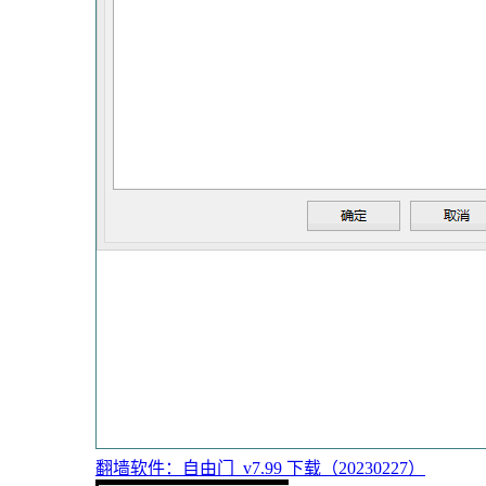
翻墙软件：自由门_v7.99 下载（20230227）