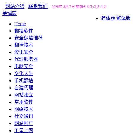
||
网站介绍
||
联系我们
||
03:32:13
2026年 8月 7日 星期五
美博园
简体版
繁体版
Home
翻墙软件
安全翻墙推荐
翻墙技术
资讯安全
代理服务器
电脑安全
文化人生
手机翻墙
自建代理
网站建立
常用软件
网络技术
社交通讯
网站推广
卫星上网