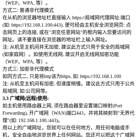
（WEP，WPA, 等）。
方式二: 普通非代理模式
在从机的浏览器地址栏直接输入 https://局域网代理网址:端口
(如: https://192.168.1.100:443), 便可经由主机安全浏览网页: 点
击网页上的连接, 或在"浏览任意网站"的框内输入您要访问的
网址。请不要直接在浏览器的地址栏上输入网址。
注: 从机至主机间并无加密, 建议此方式只用于安全的局域网
(如家庭网）。如使用无线网, 建议开启无线网加密功能
（WEP，WPA, 等）。
方式三: 加密非代理模式
如同方式二, 只是将http该为https, 如: https://192.168.1.100
注: 从机至主机间有加密, 但速度稍慢。建议此方式只用于公共
局域网, 如:公司网等。
3.3 广域网(远程)使用:
如主机使用路由器上网, 须在路由器里设置端口映射(Port
Forwarding), 开广域网（WAN)端口443，并将其映射到"无界代
理"(如: 192.168.1.100.:443)。
用以上的广域网址，您就可以在任何地方，用任何电脑或手
机，安全自由地浏览世界上任何网站。您还可以把这个广域网