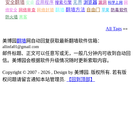
安全翻墙
浏览器
应用程序
无界
安卓
搜索引擎
漏洞
网
科学上网
翻墙
翻墙方法
自由门
络安全
网络审查
网络封锁
苹果
防毒软件
防火墙
黑客
All Tags
»»
美博园
翻墙
网自动回复获取最新翻墙软件信箱：
allinfa01@gmail.com
邮件标题、正文可以任意写或无，一般几分钟内可收到自动回
信。美博园会根据软件升级情况随时更新索取内容。
Copyright © 2007 - 2026 , Design by 美博园. 版权所有. 若有版
权问题请留言通知本站管理员.
【回到顶部】