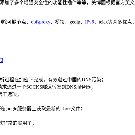
orrc文件，添加了多个增强安全性的功能性插件等等，美博园根据官
动排除可疑节点、
obfsproxy
、桥接、geoip、
IPv6
、telex等众多
园
t令整个DNS解析过程在加密下完成，有效避过中国的DNS污染；
将DNS请求通过一个SOCKS隧道转发到DNS服务器；
务器若干选项；
nger的google服务器上获取最新的Torrc文件；
r来说就非常的实用了；
；