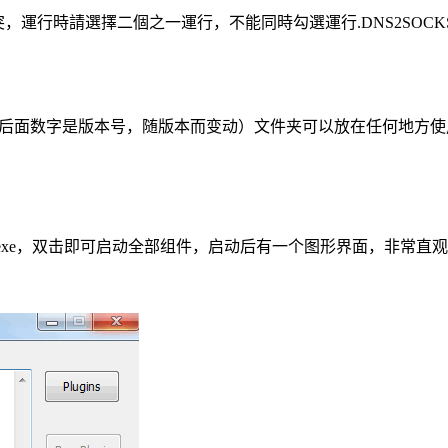
插件有衝突，運行時請選擇二個之一運行，不能同時勾選運行.DNS2SOCKS
ger_v1.7.0（后面数字是版本号，随版本而变动）文件夹可以放在任何地方
ger.exe，双击即可启动全部组件，启动后有一个图形界面，非常