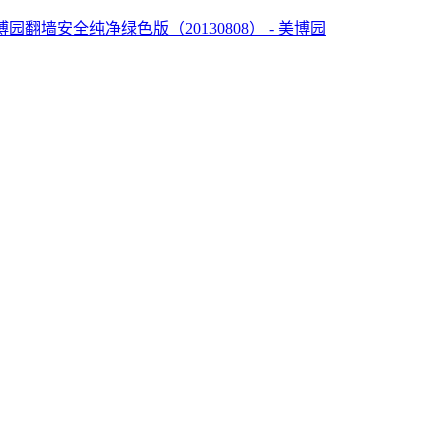
 - 美博园翻墙安全纯净绿色版（20130808） - 美博园