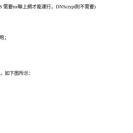
 需要tor聯上網才能運行，DNScrypt則不需要)
使用；
直观，如下图所示：