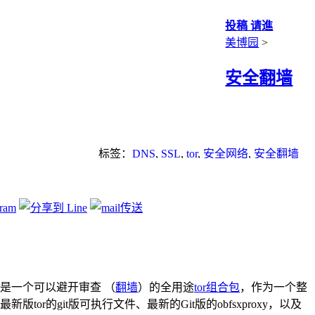
投稿 请進
美博园
>
安全翻墙
标签：
DNS
,
SSL
,
tor
,
安全网络
,
安全翻墙
）
ger是一个可以避开审查 （
翻墙
）的全用途
tor组合包
，作为一个整
tor的git版可执行文件、最新的Git版的obfsxproxy，以及