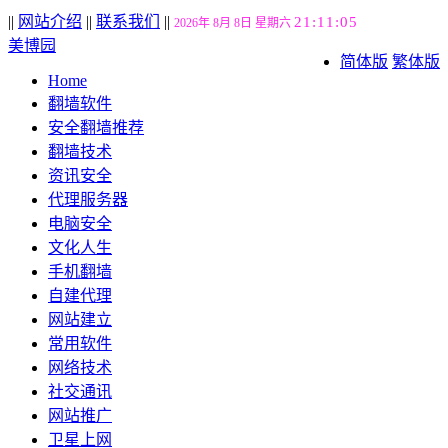
||
网站介绍
||
联系我们
||
21:11:06
2026年 8月 8日 星期六
美博园
简体版
繁体版
Home
翻墙软件
安全翻墙推荐
翻墙技术
资讯安全
代理服务器
电脑安全
文化人生
手机翻墙
自建代理
网站建立
常用软件
网络技术
社交通讯
网站推广
卫星上网