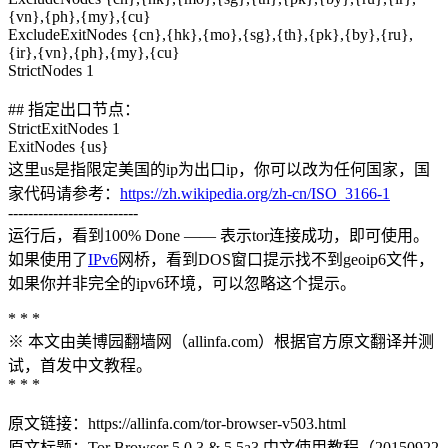
{vn},{ph},{my},{cu}
ExcludeExitNodes {cn},{hk},{mo},{sg},{th},{pk},{by},{ru},
{ir},{vn},{ph},{my},{cu}
StrictNodes 1
## 指定出口节点：
StrictExitNodes 1
ExitNodes {us}
这里us是指限定美国的ip为出口ip，你可以改为任何国家，国
家代码请参考：
https://zh.wikipedia.org/zh-cn/ISO_3166-1
--------------------------
运行后，看到100% Done —— 表示tor连接成功，即可使用。
如果使用了
IPv6
网桥，看到DOS窗口提示找不到geoip6文件，
如果你并非完全的ipv6环境，可以忽略这个提示。
* * *
※ 本文由美博园翻墙网（allinfa.com）根据官方原文翻译并测
试，首发中文教程。
* * *
原文链接：https://allinfa.com/tor-browser-v503.html
原文标题：Tor Browser 5.0.3 & 5.5a3 中文使用教程（20150922