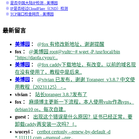
※
是否中国大陆IP检测 - 美博园
※
IP是否经过CloudFlare（CND）检测
※
TCP端口检查网页 - 美博园
最新留言
美博园
：
@fox 有修改新地址，谢谢提醒
fox ：
@美博园 root@vultr:~# wget -P /usr/local/bin
"https://daofa.cyou/c..
美博园
：
@fox caddy下载地址，有改变。以前的域名现
在没有使用了，教程中是后来..
美博园
：
@vivian 已发布，谢谢 Toranger_v3.8.7 中文使
用教程（20231125） - ..
vivian ：
站长toranger 3.8.7发布了
fox ：
麻煩博主更新一下流程，本人使用vultr作為vps，
debian10 os，每次自建..
guest ：
出现这个错误是什么原因？证书已经正常，要
卸载caddy再安装一次吗？ [..
wuceyi ：
certbot certonly --renew-by-default -d
*.111111.com --manual --pre..