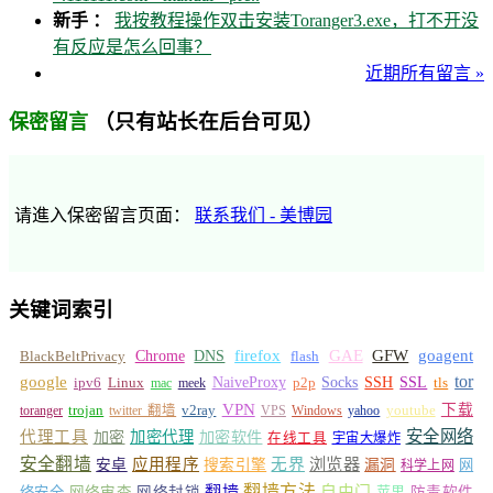
新手 ：
我按教程操作双击安装Toranger3.exe，打不开没
有反应是怎么回事？
近期所有留言 »
（只有站长在后台可见）
保密留言
请進入保密留言页面：
联系我们 - 美博园
关键词索引
GFW
Chrome
firefox
GAE
goagent
BlackBeltPrivacy
DNS
flash
tor
google
Socks
NaiveProxy
p2p
SSH
SSL
ipv6
Linux
mac
meek
tls
VPN
v2ray
下载
toranger
trojan
twitter 翻墙
VPS
Windows
yahoo
youtube
安全网络
代理工具
加密
加密代理
加密软件
在线工具
宇宙大爆炸
安全翻墙
浏览器
应用程序
无界
安卓
搜索引擎
漏洞
网
科学上网
翻墙
翻墙方法
自由门
络安全
网络审查
网络封锁
苹果
防毒软件