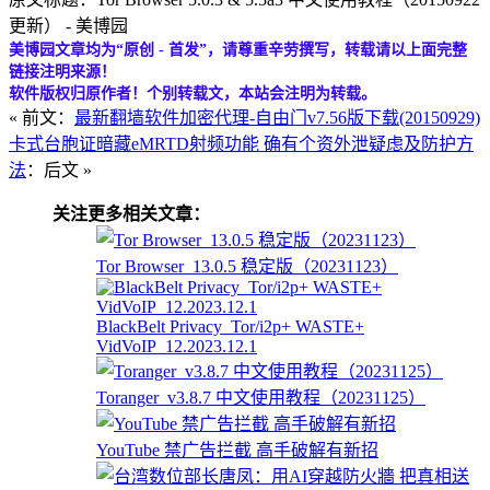
更新） - 美博园
美博园文章均为“原创 - 首发”，请尊重辛劳撰写，转载请以上面完整
链接注明来源！
软件版权归原作者！个别转载文，本站会注明为转载。
« 前文：
最新翻墙软件加密代理-自由门v7.56版下载(20150929)
卡式台胞证暗藏eMRTD射频功能 确有个资外泄疑虑及防护方
法
：后文 »
关注更多相关文章：
Tor Browser_13.0.5 稳定版（20231123）
BlackBelt Privacy_Tor/i2p+ WASTE+
VidVoIP_12.2023.12.1
Toranger_v3.8.7 中文使用教程（20231125）
YouTube 禁广告拦截 高手破解有新招