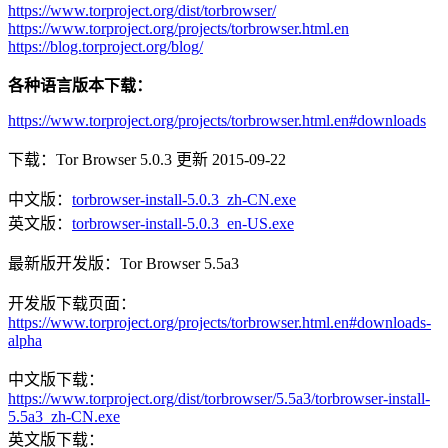
https://www.torproject.org/dist/torbrowser/
https://www.torproject.org/projects/torbrowser.html.en
https://blog.torproject.org/blog/
各种语言版本下载：
https://www.torproject.org/projects/torbrowser.html.en#downloads
下载：Tor Browser 5.0.3 更新 2015-09-22
中文版：
torbrowser-install-5.0.3_zh-CN.exe
英文版：
torbrowser-install-5.0.3_en-US.exe
最新版开发版：Tor Browser 5.5a3
开发版下载页面：
https://www.torproject.org/projects/torbrowser.html.en#downloads-
alpha
中文版下载：
https://www.torproject.org/dist/torbrowser/5.5a3/torbrowser-install-
5.5a3_zh-CN.exe
英文版下载：