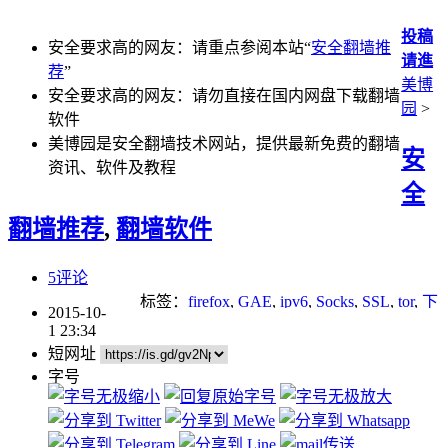
投稿
安全要求高的网友：请重点参阅本站“
安全翻墙推
请進
荐
”
美博
安全要求高的网友：请勿直接在国内网盘下载翻墙
园
>
软件
美博园是安全翻墙技术网站，提供最新免费的翻墙
安
资讯、软件及教程
全
翻墙推荐
,
翻墙软件
5评论
标签：
firefox
,
GAE
,
ipv6
,
Socks
,
SSL
,
tor
,
下
2015-10-
载
,
加密
,
无界
,
浏览器
,
网络审查
,
网络封锁
,
1 23:34
自由门
,
防火墙
短网址
字号