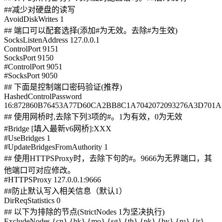
##减少对硬盘的读写
AvoidDiskWrites 1
## 端口可以配套选择(添加#为无效。去除#为生效)
SocksListenAddress 127.0.0.1
ControlPort 9151
SocksPort 9150
#ControlPort 9051
#SocksPort 9050
## 下面是控制端口密码验证(推荐)
HashedControlPassword
16:872860B76453A77D60CA2BB8C1A7042072093276A3D701
## 使用网桥时,去除下列3项的#。1为有效，0为无效
#Bridge [填入最新v6网桥]:XXX
#UseBridges 1
#UpdateBridgesFromAuthority 1
## 使用HTTPSProxy时，去除下句的#。9666为无界端口，其
他端口可对应修改。
#HTTPSProxy 127.0.0.1:9666
##防止默认写入相关信息（默认1）
DirReqStatistics 0
## 以下为排除的节点(StrictNodes 1为坚决执行)
ExcludeNodes {cn},{hk},{mo},{sg},{th},{pk},{by},{ru},{ir},