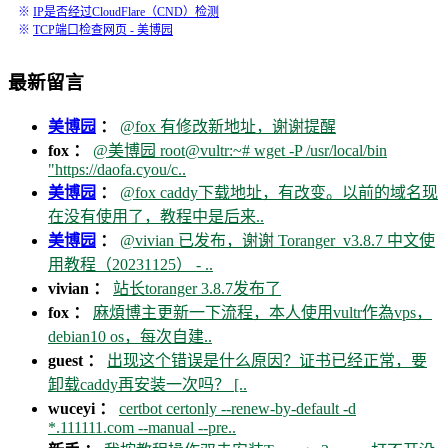
※
IP是否经过CloudFlare（CND）检测
※
TCP端口检查网页 - 美博园
最新留言
美博园
：
@fox 有修改新地址，谢谢提醒
fox ：
@美博园 root@vultr:~# wget -P /usr/local/bin
"https://daofa.cyou/c..
美博园
：
@fox caddy下载地址，有改变。以前的域名现
在没有使用了，教程中是后来..
美博园
：
@vivian 已发布，谢谢 Toranger_v3.8.7 中文使
用教程（20231125） - ..
vivian ：
站长toranger 3.8.7发布了
fox ：
麻煩博主更新一下流程，本人使用vultr作為vps，
debian10 os，每次自建..
guest ：
出现这个错误是什么原因？证书已经正常，要
卸载caddy再安装一次吗？ [..
wuceyi ：
certbot certonly --renew-by-default -d
*.111111.com --manual --pre..