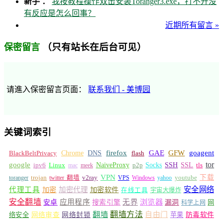
新手 ：
我按教程操作双击安装Toranger3.exe，打不开没
有反应是怎么回事？
近期所有留言 »
（只有站长在后台可见）
保密留言
请進入保密留言页面：
联系我们 - 美博园
关键词索引
GFW
Chrome
firefox
GAE
goagent
BlackBeltPrivacy
DNS
flash
tor
google
Socks
NaiveProxy
p2p
SSH
SSL
ipv6
Linux
mac
meek
tls
VPN
v2ray
下载
toranger
trojan
twitter 翻墙
VPS
Windows
yahoo
youtube
安全网络
代理工具
加密
加密代理
加密软件
在线工具
宇宙大爆炸
安全翻墙
浏览器
应用程序
无界
安卓
搜索引擎
漏洞
网
科学上网
翻墙
翻墙方法
自由门
络安全
网络审查
网络封锁
苹果
防毒软件