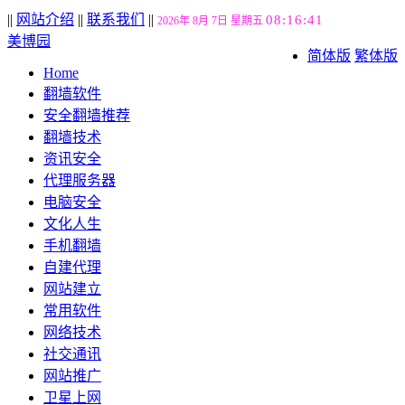
||
网站介绍
||
联系我们
||
08:16:42
2026年 8月 7日 星期五
美博园
简体版
繁体版
Home
翻墙软件
安全翻墙推荐
翻墙技术
资讯安全
代理服务器
电脑安全
文化人生
手机翻墙
自建代理
网站建立
常用软件
网络技术
社交通讯
网站推广
卫星上网