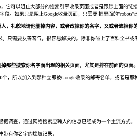
码，它可以阻止大部分的搜索引擎收录页面或者是跟踪上面的链
如果只是阻止Google收录页面，只需要 把里面的”robots”改成”g
责人，礼貌地请他删掉内容，
或者改掉你的名字，又或者遮挡你
讼。只需要友善客气，很容易解决的。除非你碰上了百科全书或
删掉那些搜索你名字而出现的相关
页面，尤其是排在前面的页面
0个，所以加入到那种立即被Google收录的邮寄名单，或者是
根据调查，通过网络搜索应聘人的信息已经成为一个主流方式。（根据
去掉带有你名字的尴尬记录，