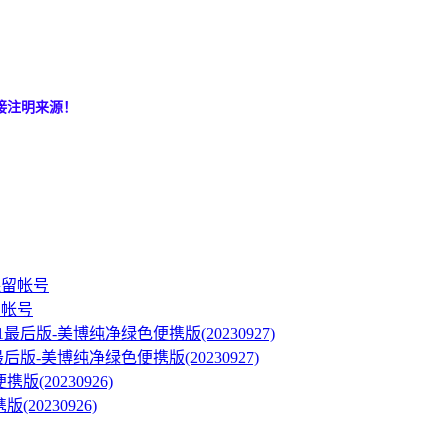
接注明来源！
留帐号
/8.1最后版-美博纯净绿色便携版(20230927)
(20230926)