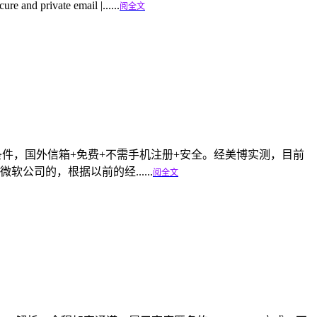
ivate email |......
阅全文
几个条件，国外信箱+免费+不需手机注册+安全。经美博实测，目前
，是微软公司的，根据以前的经......
阅全文