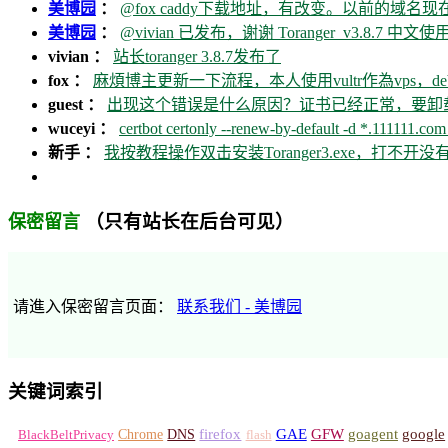
美博园
：
@fox caddy下载地址，有改变。以前的域名
美博园
：
@vivian 已发布，谢谢 Toranger_v3.8.7 中文使用
vivian ：
站长toranger 3.8.7发布了
fox ：
麻煩博主更新一下流程，本人使用vultr作為vps，debia
guest ：
出现这个错误是什么原因？证书已经正常，要卸载ca
wuceyi ：
certbot certonly --renew-by-default -d *.111111.com 
新手 ：
我按教程操作双击安装Toranger3.exe，打不
（只有站长在后台可见）
保密留言
请進入保密留言页面：
联系我们 - 美博园
关键词索引
GFW
Chrome
firefox
GAE
goagent
google
BlackBeltPrivacy
DNS
flash