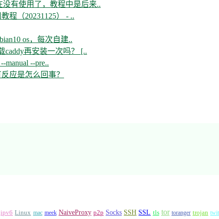
现在没有使用了，教程中是后来..
教程（20231125） - ..
n10 os，每次自建..
ddy再安装一次吗？ [..
--manual --pre..
开没有反应是怎么回事？
tor
Socks
NaiveProxy
p2p
SSH
SSL
ipv6
Linux
mac
meek
tls
toranger
trojan
twi