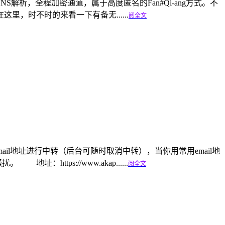
程DNS解析，全程加密通道，属于高度匿名的Fan#Qi-ang方式。不
里，时不时的来看一下有备无......
阅全文
ail地址进行中转（后台可随时取消中转），当你用常用email地
ttps://www.akap......
阅全文