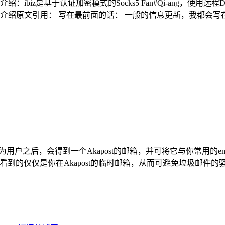
：ibiz是基于认证加密模式的Socks5 Fan#Qi-ang，使用远
站介绍原文引用： 写在最前面的话： 一般的信息更新，我都会写在这
为用户之后，会得到一个Akapost的邮箱，并可将它与你常用的em
的仅仅是你在Akapost的临时邮箱，从而可避免垃圾邮件的骚扰。 地址：h