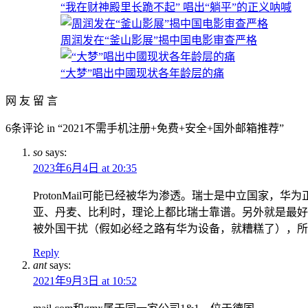
“我在财神殿里长跪不起” 唱出“躺平”的正义呐喊
周润发在“釜山影展”揭中国电影审查严格
“大梦”唱出中國现状各年龄层的痛
网 友 留 言
6条评论 in “2021不需手机注册+免费+安全+国外邮箱推荐”
so
says:
2023年6月4日 at 20:35
ProtonMail可能已经被华为渗透。瑞士是中立国家，
亚、丹麦、比利时，理论上都比瑞士靠谱。另外就是最好
被外国干扰（假如必经之路有华为设备，就糟糕了），所
Reply
ant
says:
2021年9月3日 at 10:52