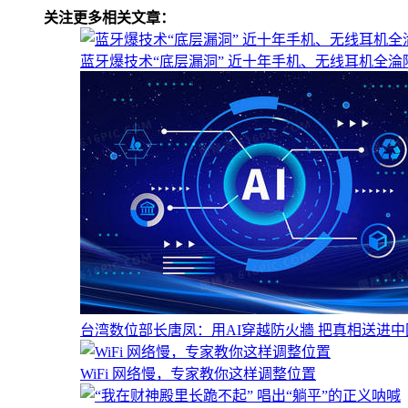
关注更多相关文章：
蓝牙爆技术“底层漏洞” 近十年手机、无线耳机全淪
台湾数位部长唐凤：用AI穿越防火牆 把真相送进中
WiFi 网络慢，专家教你这样调整位置