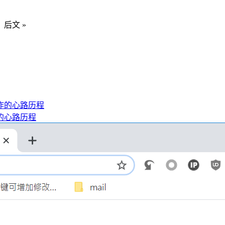
：后文 »
的心路历程