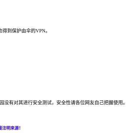
也得到保护由伞的VPN。
布。美博园没有对其进行安全测试，安全性请各位网友自己把握使用。
接注明来源！