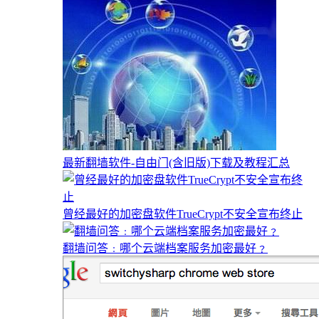
最新翻墙软件-自由门(含旧版)下载及教程汇总
曾经最好的加密盘软件TrueCrypt不安全宣布终止
翻墙问答﹕哪个云端档案服务加密最好﹖