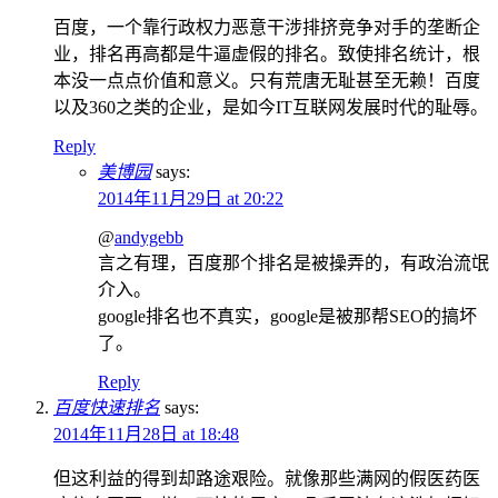
百度，一个靠行政权力恶意干涉排挤竞争对手的垄断企
业，排名再高都是牛逼虚假的排名。致使排名统计，根
本没一点点价值和意义。只有荒唐无耻甚至无赖！百度
以及360之类的企业，是如今IT互联网发展时代的耻辱。
Reply
美博园
says:
2014年11月29日 at 20:22
@
andygebb
言之有理，百度那个排名是被操弄的，有政治流氓
介入。
google排名也不真实，google是被那帮SEO的搞坏
了。
Reply
百度快速排名
says:
2014年11月28日 at 18:48
但这利益的得到却路途艰险。就像那些满网的假医药医