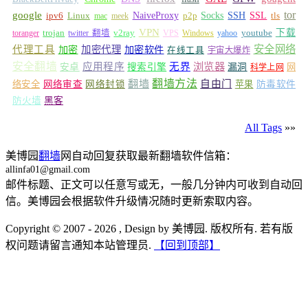
tor
google
Socks
NaiveProxy
p2p
SSH
SSL
ipv6
Linux
mac
meek
tls
VPN
v2ray
下载
toranger
trojan
twitter 翻墙
VPS
Windows
yahoo
youtube
安全网络
代理工具
加密
加密代理
加密软件
在线工具
宇宙大爆炸
安全翻墙
浏览器
应用程序
无界
安卓
搜索引擎
漏洞
网
科学上网
翻墙
翻墙方法
自由门
络安全
网络审查
网络封锁
苹果
防毒软件
防火墙
黑客
All Tags
»»
美博园
翻墙
网自动回复获取最新翻墙软件信箱：
allinfa01@gmail.com
邮件标题、正文可以任意写或无，一般几分钟内可收到自动回
信。美博园会根据软件升级情况随时更新索取内容。
Copyright © 2007 - 2026 , Design by 美博园. 版权所有. 若有版
权问题请留言通知本站管理员.
【回到顶部】