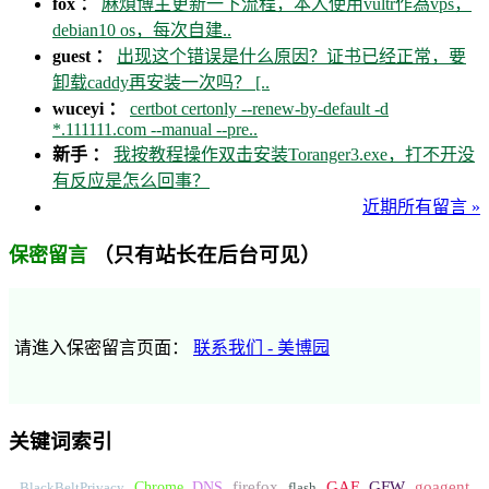
fox ：
麻煩博主更新一下流程，本人使用vultr作為vps，
debian10 os，每次自建..
guest ：
出现这个错误是什么原因？证书已经正常，要
卸载caddy再安装一次吗？ [..
wuceyi ：
certbot certonly --renew-by-default -d
*.111111.com --manual --pre..
新手 ：
我按教程操作双击安装Toranger3.exe，打不开没
有反应是怎么回事？
近期所有留言 »
（只有站长在后台可见）
保密留言
请進入保密留言页面：
联系我们 - 美博园
关键词索引
GFW
Chrome
firefox
GAE
goagent
BlackBeltPrivacy
DNS
flash