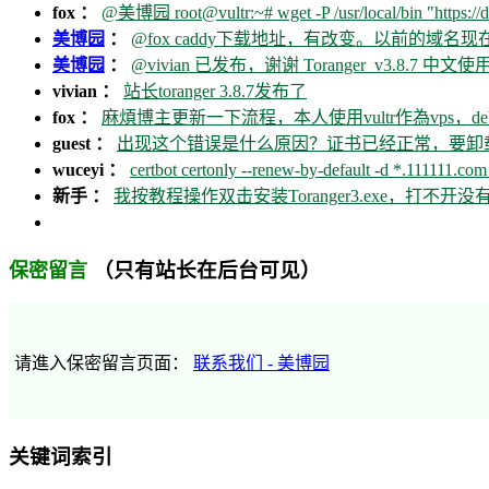
fox ：
@美博园 root@vultr:~# wget -P /usr/local/bin "https://d
美博园
：
@fox caddy下载地址，有改变。以前的域名
美博园
：
@vivian 已发布，谢谢 Toranger_v3.8.7 中文使用
vivian ：
站长toranger 3.8.7发布了
fox ：
麻煩博主更新一下流程，本人使用vultr作為vps，debia
guest ：
出现这个错误是什么原因？证书已经正常，要卸载ca
wuceyi ：
certbot certonly --renew-by-default -d *.111111.com 
新手 ：
我按教程操作双击安装Toranger3.exe，打不
（只有站长在后台可见）
保密留言
请進入保密留言页面：
联系我们 - 美博园
关键词索引