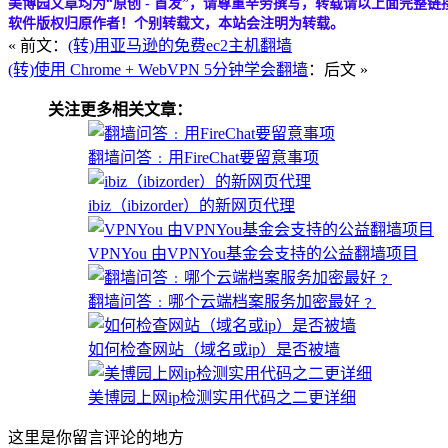
美博园文章均为“原创 - 首发”，请尊重辛劳撰写，转载请以上面完整链
软件版权归原作者！个别转载文，本站会注明为转载。
« 前文：
(转)用亚马逊的免费ec2主机翻墙
(转)使用 Chrome + WebVPN 5分钟学会翻墙
：后文 »
关注更多相关文章：
翻墙问答﹕用FireChat要留意事项
ibiz（ibizorder）的新网页代理
VPNYou 由VPNYou基金会支持的公益翻墙项目
翻墙问答﹕哪个云端档案服务加密最好﹖
如何检查网站（域名或ip）是否被墙
美博园上网ip检测实用代码之二更详细
这里是你留言评论的地方