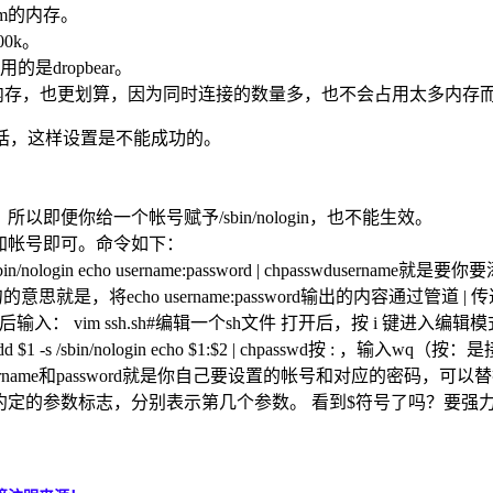
几m的内存。
0k。
是dropbear。
更节省内存，也更划算，因为同时连接的数量多，也不会占用太多内存而
ear的话，这样设置是不能成功的。
gin。所以即便你给一个帐号赋予/sbin/nologin，也不能生效。
然后再添加帐号即可。命令如下：
ername -s /sbin/nologin echo username:password | chpassw
是，将echo username:password输出的内容通过管道 |
s后输入： vim ssh.sh#编辑一个sh文件 打开后，按 i 
ogin END useradd $1 -s /sbin/nologin echo $1:$2 | 
sswordusername和password就是你自己要设置的帐号和对应的密码
0，是bash脚本中约定的参数标志，分别表示第几个参数。 看到$符号