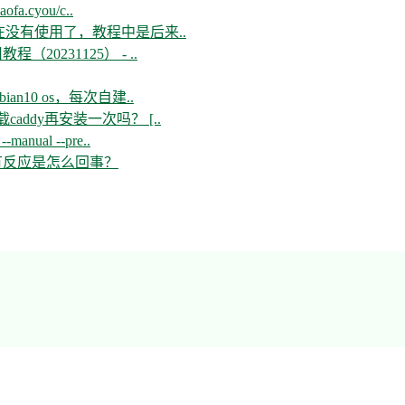
aofa.cyou/c..
现在没有使用了，教程中是后来..
教程（20231125） - ..
n10 os，每次自建..
ddy再安装一次吗？ [..
--manual --pre..
开没有反应是怎么回事？