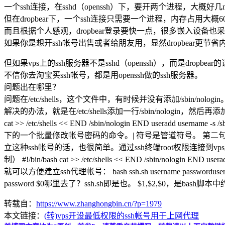
一个ssh连接，在sshd（openssh）下，要开两个进程，大概好
但在dropbear下，一个ssh连接只需要一个进程，内存占用大概60
而且根据个人感观，dropbear登录要快一点，很多嵌入设备也采用的
如果你是想开ssh帐号出售或者给朋友用，显然dropbear
但如果vps上的ssh服务器不是sshd（openssh），而是dropb
不信你去淘宝买ssh帐号，都是用openssh做的ssh服务器。
问题出在哪里？
问题在/etc/shells，这个文件中，有时候并没有添加/sbin/nolo
解决的办法，就是在/etc/shells添加一行/sbin/nologin，
cat >> /etc/shells << END /sbin/nologin END useradd us
下的一个批量修改帐号密码的命令。| 符号是管道符号。 第二句的意思就
立这种ssh帐号的话，也很简单。通过ssh终端root权限连接到vp
制） #!/bin/bash cat >> /etc/shells << END /sbin/nol
就可以方便建立ssh代理帐号： bash ssh.sh username pa
password $0哪里去了？ssh.sh即是也。 $1,$2,$
转载自：
https://www.zhanghongbin.cn/?p=1979
本文链接：
(转)vps开设最低权限的ssh帐号用于上网代理