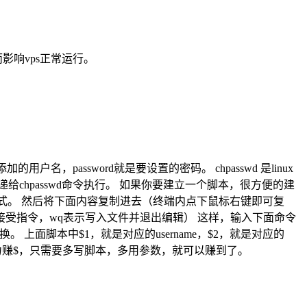
影响vps正常运行。
dusername就是要你要添加的用户名，password就是要设置的密码。 chpasswd 是linux
 传递给chpasswd命令执行。 如果你要建立一个脚本，很方便的建
键进入编辑模式。 然后将下面内容复制进去（终端内点下鼠标右键即可复
chpasswd按 : ，输入wq（按：是接受指令，wq表示写入文件并退出编辑） 这样，输入下面命令
，可以替换。 上面脚本中$1，就是对应的username，$2，就是对应的
了吗？要强力赚$，只需要多写脚本，多用参数，就可以赚到了。