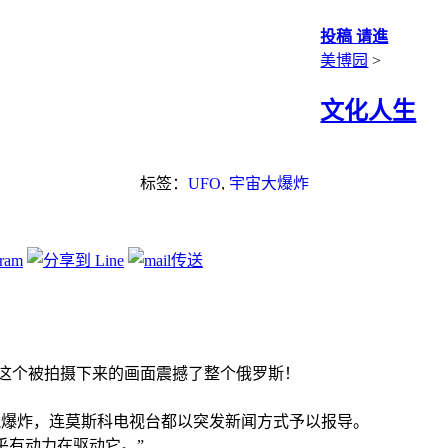
投稿 请進
美博园
>
文化人生
标签：
UFO
,
宇宙大爆炸
这个被拍摄下来的画面震撼了整个俄罗斯！
。
人气爆炸，连莫斯科电视台都以突发新闻方式予以报导。
乎有动力在驱动它。”