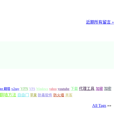
近期所有留言 »
VPN
代理工具
加密
加密
v2ray
下载
tter 翻墙
VPS
Windows
yahoo
youtube
翻墙方法
自由门
苹果
防毒软件
防火墙
黑客
All Tags
»»