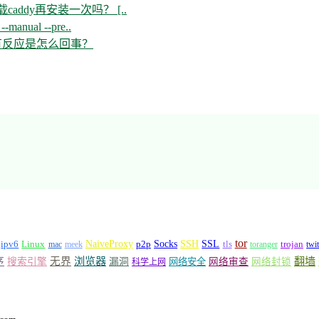
ddy再安装一次吗？ [..
--manual --pre..
开没有反应是怎么回事？
tor
Socks
NaiveProxy
p2p
SSH
SSL
ipv6
Linux
mac
meek
tls
toranger
trojan
twi
浏览器
翻墙
序
无界
搜索引擎
漏洞
网络安全
网络审查
网络封锁
科学上网