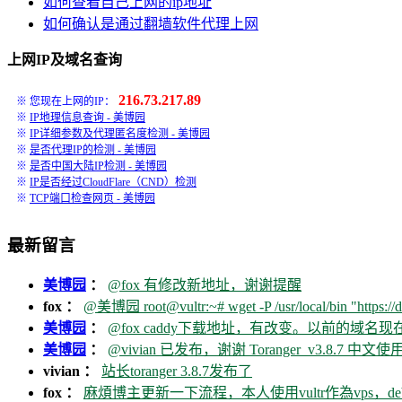
如何查看自己上网的ip地址
如何确认是通过翻墙软件代理上网
上网IP及域名查询
216.73.217.89
※ 您现在上网的IP：
※
IP地理信息查询 - 美博园
※
IP详细参数及代理匿名度检测 - 美博园
※
是否代理IP的检测 - 美博园
※
是否中国大陆IP检测 - 美博园
※
IP是否经过CloudFlare（CND）检测
※
TCP端口检查网页 - 美博园
最新留言
美博园
：
@fox 有修改新地址，谢谢提醒
fox ：
@美博园 root@vultr:~# wget -P /usr/local/bin "https://d
美博园
：
@fox caddy下载地址，有改变。以前的域名
美博园
：
@vivian 已发布，谢谢 Toranger_v3.8.7 中文使用
vivian ：
站长toranger 3.8.7发布了
fox ：
麻煩博主更新一下流程，本人使用vultr作為vps，debia