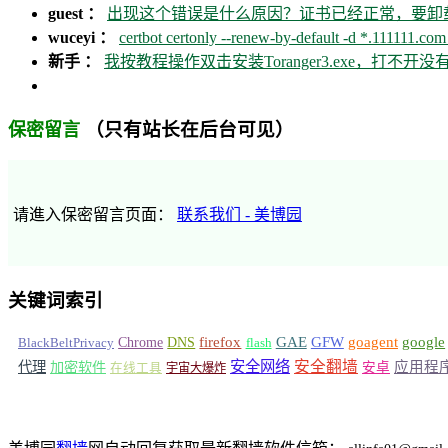
guest ：
出现这个错误是什么原因？证书已经正常，要卸载ca
wuceyi ：
certbot certonly --renew-by-default -d *.111111.com 
新手 ：
我按教程操作双击安装Toranger3.exe，打不
（只有站长在后台可见）
保密留言
请進入保密留言页面：
联系我们 - 美博园
关键词索引
GFW
Chrome
firefox
GAE
goagent
google
BlackBeltPrivacy
DNS
flash
安全网络
安全翻墙
代理
加密软件
应用程
安卓
在线工具
宇宙大爆炸