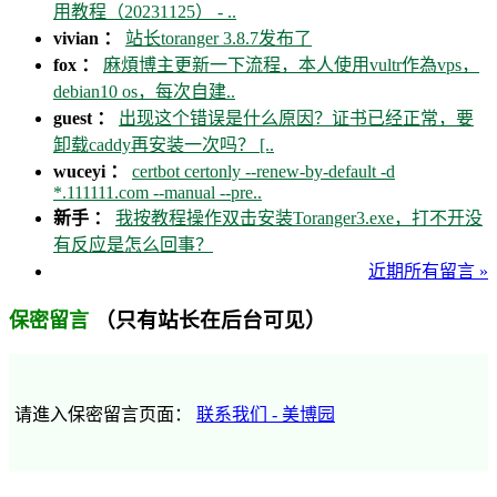
用教程（20231125） - ..
vivian ：
站长toranger 3.8.7发布了
fox ：
麻煩博主更新一下流程，本人使用vultr作為vps，
debian10 os，每次自建..
guest ：
出现这个错误是什么原因？证书已经正常，要
卸载caddy再安装一次吗？ [..
wuceyi ：
certbot certonly --renew-by-default -d
*.111111.com --manual --pre..
新手 ：
我按教程操作双击安装Toranger3.exe，打不开没
有反应是怎么回事？
近期所有留言 »
（只有站长在后台可见）
保密留言
请進入保密留言页面：
联系我们 - 美博园