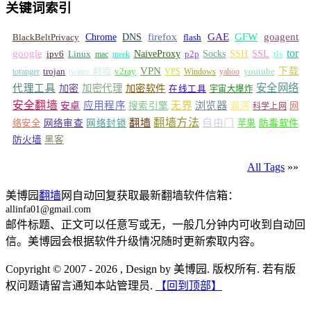
关键词索引
GFW
Chrome
firefox
GAE
goagent
BlackBeltPrivacy
DNS
flash
tor
google
Socks
NaiveProxy
p2p
SSH
SSL
ipv6
Linux
mac
meek
tls
VPN
v2ray
下载
toranger
trojan
twitter 翻墙
VPS
Windows
yahoo
youtube
安全网络
代理工具
加密
加密代理
加密软件
在线工具
宇宙大爆炸
安全翻墙
浏览器
应用程序
无界
安卓
搜索引擎
漏洞
网
科学上网
翻墙
翻墙方法
自由门
络安全
网络审查
网络封锁
苹果
防毒软件
防火墙
黑客
All Tags
»»
美博园
翻墙
网自动回复获取最新翻墙软件信箱：
allinfa01@gmail.com
邮件标题、正文可以任意写或无，一般几分钟内可收到自动回
信。美博园会根据软件升级情况随时更新索取内容。
Copyright © 2007 - 2026 , Design by 美博园. 版权所有. 若有版
权问题请留言通知本站管理员.
【回到顶部】