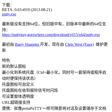
下载：
BETA: 0.63-t019 (2013-08-21)
putty.exe
最新版没有支持64位，但旧版中有，旧版本中最新的64位支
持：
https://puttytray.goeswhere.com/download/v015/x64/putty.exe
最初由
Barry Haanstra
开发，现在由
Chris West (Faux)
维护更
新
特色
新的默认图标
最小化到系统托盘（Ctrl+最小化，同时可一直保持或程序启
动时便保持该状态）
托盘图标可自定义
托盘图标在收到振铃信号时闪烁
可设置窗体透明度
URL超链接支持
便携：就像portaPuTTY一样可随意将对话及设置储存于文档