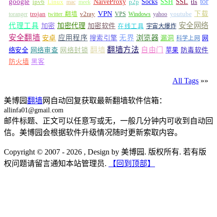
tor
google
Socks
NaiveProxy
p2p
SSH
SSL
ipv6
Linux
mac
meek
tls
VPN
v2ray
下载
toranger
trojan
twitter 翻墙
VPS
Windows
yahoo
youtube
安全网络
代理工具
加密
加密代理
加密软件
在线工具
宇宙大爆炸
安全翻墙
浏览器
应用程序
无界
安卓
搜索引擎
漏洞
网
科学上网
翻墙
翻墙方法
自由门
络安全
网络审查
网络封锁
苹果
防毒软件
防火墙
黑客
All Tags
»»
美博园
翻墙
网自动回复获取最新翻墙软件信箱：
allinfa01@gmail.com
邮件标题、正文可以任意写或无，一般几分钟内可收到自动回
信。美博园会根据软件升级情况随时更新索取内容。
Copyright © 2007 - 2026 , Design by 美博园. 版权所有. 若有版
权问题请留言通知本站管理员.
【回到顶部】