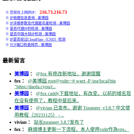
216.73.216.73
※ 您现在上网的IP：
※
IP地理信息查询 - 美博园
※
IP详细参数及代理匿名度检测 - 美博园
※
是否代理IP的检测 - 美博园
※
是否中国大陆IP检测 - 美博园
※
IP是否经过CloudFlare（CND）检测
※
TCP端口检查网页 - 美博园
最新留言
美博园
：
@fox 有修改新地址，谢谢提醒
fox ：
@美博园 root@vultr:~# wget -P /usr/local/bin
"https://daofa.cyou/c..
美博园
：
@fox caddy下载地址，有改变。以前的域名现
在没有使用了，教程中是后来..
美博园
：
@vivian 已发布，谢谢 Toranger_v3.8.7 中文使
用教程（20231125） - ..
vivian ：
站长toranger 3.8.7发布了
fox ：
麻煩博主更新一下流程，本人使用vultr作為vps，