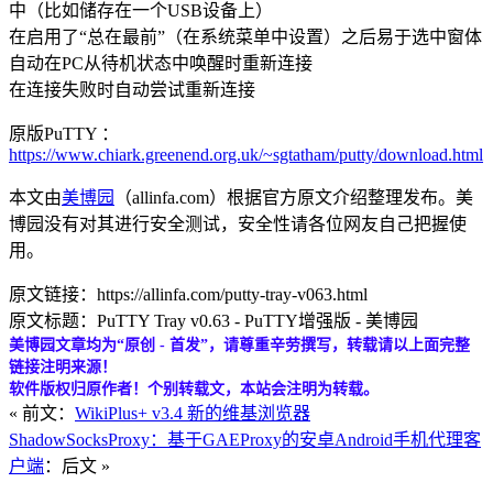
中（比如储存在一个USB设备上）
在启用了“总在最前”（在系统菜单中设置）之后易于选中窗体
自动在PC从待机状态中唤醒时重新连接
在连接失败时自动尝试重新连接
原版PuTTY ：
https://www.chiark.greenend.org.uk/~sgtatham/putty/download.html
本文由
美博园
（allinfa.com）根据官方原文介绍整理发布。美
博园没有对其进行安全测试，安全性请各位网友自己把握使
用。
原文链接：https://allinfa.com/putty-tray-v063.html
原文标题：PuTTY Tray v0.63 - PuTTY增强版 - 美博园
美博园文章均为“原创 - 首发”，请尊重辛劳撰写，转载请以上面完整
链接注明来源！
软件版权归原作者！个别转载文，本站会注明为转载。
« 前文：
WikiPlus+ v3.4 新的维基浏览器
ShadowSocksProxy：基于GAEProxy的安卓Android手机代理客
户端
：后文 »