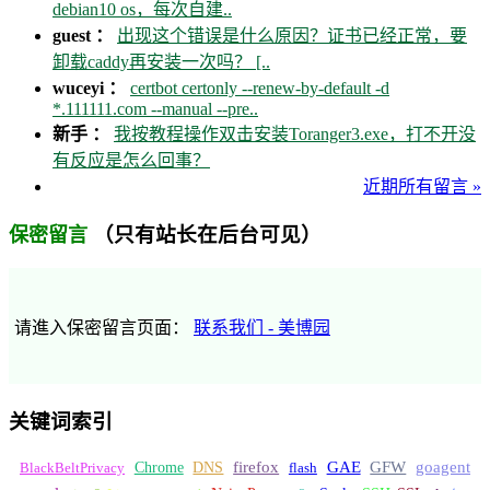
debian10 os，每次自建..
guest ：
出现这个错误是什么原因？证书已经正常，要
卸载caddy再安装一次吗？ [..
wuceyi ：
certbot certonly --renew-by-default -d
*.111111.com --manual --pre..
新手 ：
我按教程操作双击安装Toranger3.exe，打不开没
有反应是怎么回事？
近期所有留言 »
（只有站长在后台可见）
保密留言
请進入保密留言页面：
联系我们 - 美博园
关键词索引
GFW
Chrome
firefox
GAE
goagent
BlackBeltPrivacy
DNS
flash