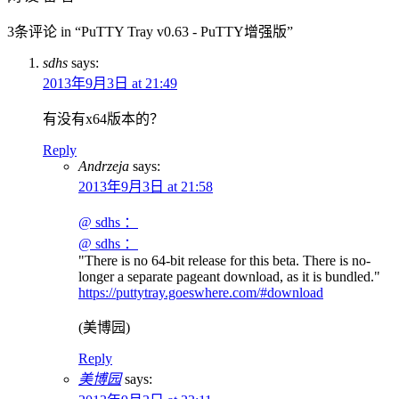
3条评论 in “PuTTY Tray v0.63 - PuTTY增强版”
sdhs
says:
2013年9月3日 at 21:49
有没有x64版本的？
Reply
Andrzeja
says:
2013年9月3日 at 21:58
@ sdhs ：
@ sdhs ：
"There is no 64-bit release for this beta. There is no-
longer a separate pageant download, as it is bundled."
https://puttytray.goeswhere.com/#download
(美博园)
Reply
美博园
says: