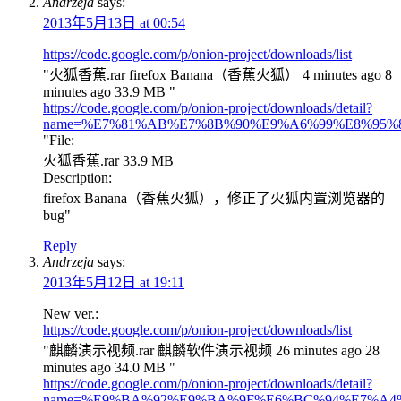
Andrzeja
says:
2013年5月13日 at 00:54
https://code.google.com/p/onion-project/downloads/list
"火狐香蕉.rar firefox Banana（香蕉火狐） 4 minutes ago 8
minutes ago 33.9 MB "
https://code.google.com/p/onion-project/downloads/detail?
name=%E7%81%AB%E7%8B%90%E9%A6%99%E8%95%89.
"File:
火狐香蕉.rar 33.9 MB
Description:
firefox Banana（香蕉火狐），修正了火狐内置浏览器的
bug"
Reply
Andrzeja
says:
2013年5月12日 at 19:11
New ver.:
https://code.google.com/p/onion-project/downloads/list
"麒麟演示视频.rar 麒麟软件演示视频 26 minutes ago 28
minutes ago 34.0 MB "
https://code.google.com/p/onion-project/downloads/detail?
name=%E9%BA%92%E9%BA%9F%E6%BC%94%E7%A4%B