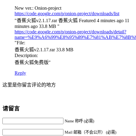
New ver.: Onion-project
https://code.google.com/p/onion-project/downloads/list
"香蕉火狐v2.1.17.rar 香蕉火狐 Featured 4 minutes ago 11
minutes ago 33.8 MB "
https://code.google.com/p/onion-project/downloads/detail?
name=%E9%A6%99%E8%95%89%E7%81%AB%E7%8B%90v2
"File:
香蕉火狐v2.1.17.rar 33.8 MB
Description:
香蕉火狐免费版"
Reply
这里是你留言评论的地方
请留言
Name 称呼 (必需)
Mail 邮箱（不会公开） (必需)