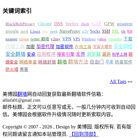
关键词索引
GFW
Chrome
firefox
GAE
goagent
BlackBeltPrivacy
DNS
flash
tor
google
Socks
NaiveProxy
p2p
SSH
SSL
ipv6
Linux
mac
meek
tls
VPN
v2ray
下载
toranger
trojan
twitter 翻墙
VPS
Windows
yahoo
youtube
安全网络
代理工具
加密
加密代理
加密软件
在线工具
宇宙大爆炸
安全翻墙
浏览器
应用程序
无界
安卓
搜索引擎
漏洞
网
科学上网
翻墙
翻墙方法
自由门
络安全
网络审查
网络封锁
苹果
防毒软件
防火墙
黑客
All Tags
»»
美博园
翻墙
网自动回复获取最新翻墙软件信箱：
allinfa01@gmail.com
邮件标题、正文可以任意写或无，一般几分钟内可收到自动回
信。美博园会根据软件升级情况随时更新索取内容。
Copyright © 2007 - 2026 , Design by 美博园. 版权所有. 若有版
权问题请留言通知本站管理员.
【回到顶部】