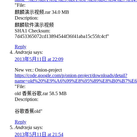
"File:
麒麟演示视频.rar 34.0 MB
Description:
麒麟软件演示视频
SHA1 Checksum:
7d453365072cd13894544f36f41aba15c55fc4cf"
Reply
Andrzeja
says:
2013年5月11日 at 22:09
New ver.: Onion-project
https://code.google.com/p/onion-project/downloads/detail?
name=old%20%E9%A6%99%E8%95%89%E8%B0%B7%E6%
"File:
old 香蕉谷歌.rar 58.5 MB
Description:
谷歌香蕉old"
Reply
Andrzeja
says:
2013年5月11日 at 21:54