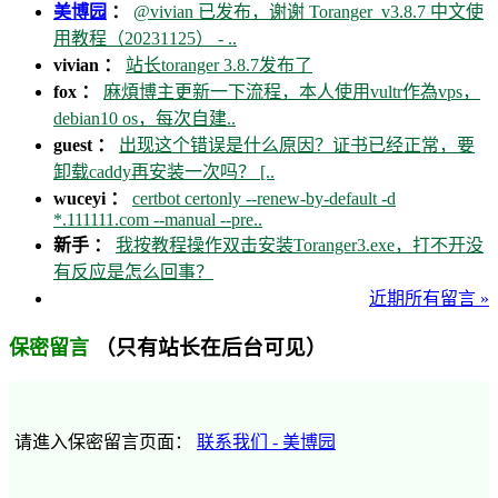
美博园
：
@vivian 已发布，谢谢 Toranger_v3.8.7 中文使
用教程（20231125） - ..
vivian ：
站长toranger 3.8.7发布了
fox ：
麻煩博主更新一下流程，本人使用vultr作為vps，
debian10 os，每次自建..
guest ：
出现这个错误是什么原因？证书已经正常，要
卸载caddy再安装一次吗？ [..
wuceyi ：
certbot certonly --renew-by-default -d
*.111111.com --manual --pre..
新手 ：
我按教程操作双击安装Toranger3.exe，打不开没
有反应是怎么回事？
近期所有留言 »
（只有站长在后台可见）
保密留言
请進入保密留言页面：
联系我们 - 美博园