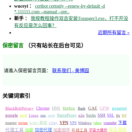
wuceyi ：
certbot certonly --renew-by-default -d
*.111111.com --manual --pre..
新手 ：
我按教程操作双击安装Toranger3.exe，打不开没
有反应是怎么回事？
近期所有留言 »
（只有站长在后台可见）
保密留言
请進入保密留言页面：
联系我们 - 美博园
关键词索引
GFW
Chrome
firefox
GAE
goagent
BlackBeltPrivacy
DNS
flash
tor
google
Socks
NaiveProxy
p2p
SSH
SSL
ipv6
Linux
mac
meek
tls
VPN
v2ray
下载
toranger
trojan
twitter 翻墙
VPS
Windows
yahoo
youtube
安全网络
代理工具
加密
加密代理
加密软件
在线工具
宇宙大爆炸