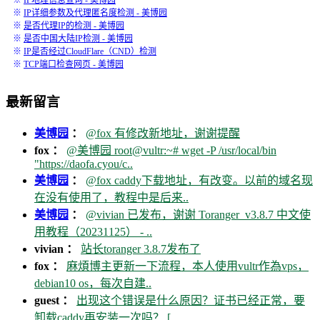
※
IP地理信息查询 - 美博园
※
IP详细参数及代理匿名度检测 - 美博园
※
是否代理IP的检测 - 美博园
※
是否中国大陆IP检测 - 美博园
※
IP是否经过CloudFlare（CND）检测
※
TCP端口检查网页 - 美博园
最新留言
美博园
：
@fox 有修改新地址，谢谢提醒
fox ：
@美博园 root@vultr:~# wget -P /usr/local/bin
"https://daofa.cyou/c..
美博园
：
@fox caddy下载地址，有改变。以前的域名现
在没有使用了，教程中是后来..
美博园
：
@vivian 已发布，谢谢 Toranger_v3.8.7 中文使
用教程（20231125） - ..
vivian ：
站长toranger 3.8.7发布了
fox ：
麻煩博主更新一下流程，本人使用vultr作為vps，
debian10 os，每次自建..
guest ：
出现这个错误是什么原因？证书已经正常，要
卸载caddy再安装一次吗？ [..