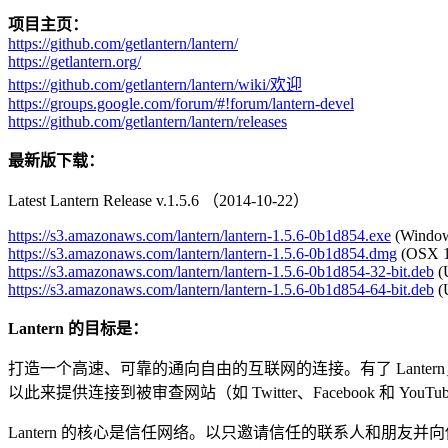
项目主页：
https://github.com/getlantern/lantern/
https://getlantern.org/
https://github.com/getlantern/lantern/wiki/欢迎
https://groups.google.com/forum/#!forum/lantern-devel
https://github.com/getlantern/lantern/releases
最新版下载：
Latest Lantern Release v.1.5.6 （2014-10-22）
https://s3.amazonaws.com/
lantern/lantern-1.5.6-0b1d854.
exe
(Window
https://s3.amazonaws.com/
lantern/lantern-1.5.6-0b1d854.
dmg
(OSX 10
https://s3.amazonaws.com/
lantern/lantern-1.5.6-0b1d854-
32-bit.deb
(U
https://s3.amazonaws.com/
lantern/lantern-1.5.6-0b1d854-
64-bit.deb
(U
Lantern 的目标是：
打造一个高速、可靠的通向自由的互联网的连接。有了 Lante
以此来提供连接到被审查网站（如 Twitter、Facebook 和 YouT
Lantern 的核心是信任网络。以只邀请信任的联系人和朋