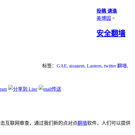
投稿 请進
美博园
>
安全翻墙
标签：
GAE
,
goagent
,
Lantern
,
twitter 翻墙
,
youtube
,
安全网络
,
安全翻墙
,
网络审查
相合作来打击互联网审查，通过我们新的点对点
翻墙
软件，人们可以提供