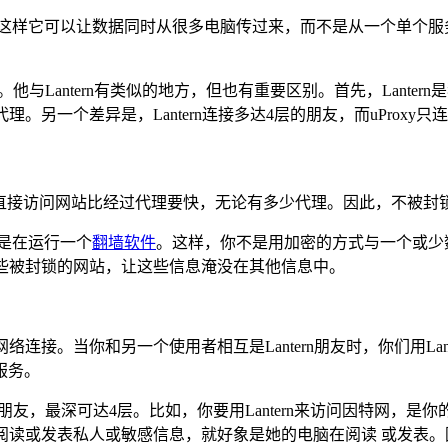
-peera），这样它可以让数据同时从很多电脑传过来，而不是从一
助的项目。他与Lantern有类似的地方，但也有重要区别。首先，Lant
理。另一个差异是，Lantern连接多达4层的朋友，而uProxy只
率，直接访问网站比经过代理要快，无论有多少代理。因此，不被封锁的
是在运行一个
翻墙软件
。这样，你不是用加密的方式与一个或少
理那些被封锁的网站，让这些信息淹没在其他信息中。
络连接。当你和另一个使用者相互是Lantern朋友时，你们用Lant
服务。
问的朋友，最深可达4层。比如，你要用Lantern来访问因特网，
n阅读或发表私人或敏感信息，就好象是她的电脑在阅读 或发表。因