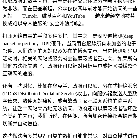
布反政府的数字内容，甚至是在社交媒体上分享新闻报导都列
为非法。而在巴基斯坦，公众仅仅两年前才能开始访问的一些
网站——Tumblr、维基百科和YouTube——越来越经常地被替
换成难以令人信服的“安全冲浪”消息。
打压网络自由的手段多种多样。其中之一是深度包检测(deep
packet inspection，DPI)硬件，当局用它跟踪所有未加密的电子
邮件，人们访问的网站以及发布的博客文章。当它检测到异见
活动时，相关的网站或服务就会被屏蔽或者重定向。如果所有
其他方法都失败了，政府还可以针对目标用户或社区减缓整个
互联网的速度。
还有一些时候，比如在乌克兰，政府可以展开分布式拒绝服务
(DDoS:Distributed Denial of Service)攻击，向服务器发送大量数
字请求，致使网站瘫痪，或者篡改国家互联网系统的路由系
统，让整个网站离奇地无法访问。政府还可以屏蔽或者破坏整
个类别的内容；我们听说，在伊朗，所有加密连接都会被定期
切断并自动复位。
这些做法有多常见？可靠的数据可能非常少。对审查模式进行