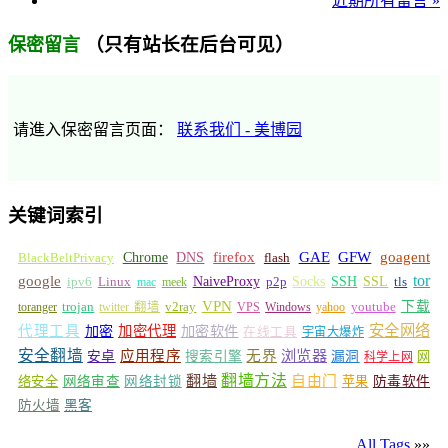
近期所有留言 »
（只有站长在后台可见）
保密留言
请進入保密留言页面：
联系我们 - 美博园
关键词索引
GFW
Chrome
firefox
GAE
goagent
BlackBeltPrivacy
DNS
flash
tor
google
Socks
NaiveProxy
p2p
SSH
SSL
ipv6
Linux
mac
meek
tls
VPN
v2ray
下载
toranger
trojan
twitter 翻墙
VPS
Windows
yahoo
youtube
安全网络
代理工具
加密
加密代理
加密软件
在线工具
宇宙大爆炸
安全翻墙
浏览器
应用程序
无界
安卓
搜索引擎
漏洞
网
科学上网
翻墙
翻墙方法
自由门
络安全
网络审查
网络封锁
苹果
防毒软件
防火墙
黑客
All Tags
»»