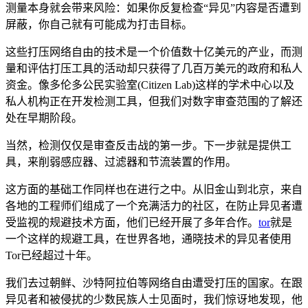
测量本身就会带来风险：如果你反复检查“异见”内容是否遭到
屏蔽，你自己就有可能成为打击目标。
这些打压网络自由的技术是一个价值数十亿美元的产业，而测
量和评估打压工具的活动却只获得了几百万美元的政府和私人
资金。像多伦多公民实验室(Citizen Lab)这样的学术中心以及
私人机构正在开发检测工具，但我们对数字审查范围的了解还
处在早期阶段。
当然，检测仅仅是审查反击战的第一步。下一步就是提供工
具，来削弱感应器、过滤器和节流装置的作用。
这方面的基础工作同样也在进行之中。从旧金山到北京，来自
各地的工程师们组成了一个充满活力的社区，在防止异见者遭
受监视的规避技术方面，他们已经开展了多年合作。
tor
就是
一个这样的规避工具，在世界各地，通晓技术的异见者使用
Tor已经超过十年。
我们去过朝鲜、沙特阿拉伯等网络自由遭受打压的国家。在跟
异见者和被侵扰的少数民族人士见面时，我们惊讶地发现，他