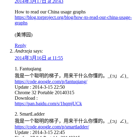
2014年3月17日 at 20:43
How to read our China usage graphs
https://blog.torproject.org/blog/how-to-read-our-china-usage-
graphs
(美博园)
Reply
Andrzeja
says:
2014年3月16日 at 11:55
1. Fantuqiang
我是一个聪明的梯子，用来干什么你懂的。_(:з」∠)_
https://code.google.com/p/fantuqiang/
Update : 2014-3-15 22:50
Chrome 32 Portable 20140315
Download :
https://pan.baidu.com/s/1hqmjUCk
2. SmartLadder
我是一个聪明的梯子，用来干什么你懂的。_(:з」∠)_
https://code.google.com/p/smartladder/
Update : 2014-3-15 22:45