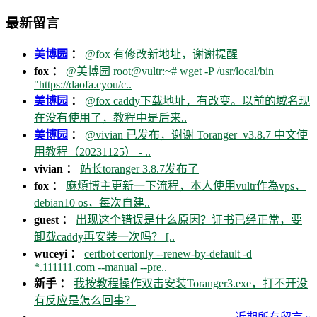
最新留言
美博园
：
@fox 有修改新地址，谢谢提醒
fox ：
@美博园 root@vultr:~# wget -P /usr/local/bin
"https://daofa.cyou/c..
美博园
：
@fox caddy下载地址，有改变。以前的域名现
在没有使用了，教程中是后来..
美博园
：
@vivian 已发布，谢谢 Toranger_v3.8.7 中文使
用教程（20231125） - ..
vivian ：
站长toranger 3.8.7发布了
fox ：
麻煩博主更新一下流程，本人使用vultr作為vps，
debian10 os，每次自建..
guest ：
出现这个错误是什么原因？证书已经正常，要
卸载caddy再安装一次吗？ [..
wuceyi ：
certbot certonly --renew-by-default -d
*.111111.com --manual --pre..
新手 ：
我按教程操作双击安装Toranger3.exe，打不开没
有反应是怎么回事？