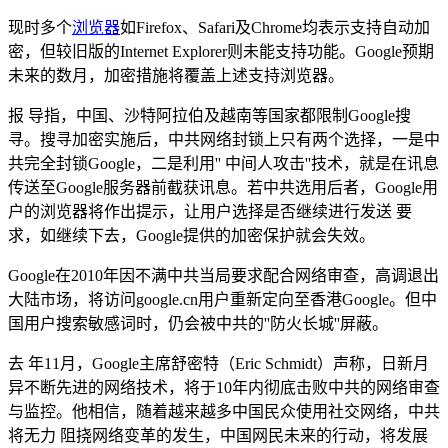
现时多个
浏览器
如Firefox、Safari及Chrome均表示支持自动加
密，但较旧版的Internet Explorer则未能支持功能。Google预期
未来的数月，加密措施将覆盖上述支持浏览器。
报 导指，中国、沙特阿拉伯及越南等国家都限制Google搜
寻。搜寻加密实施后，中共网络封锁上只有两个选择，一是中
共完全封锁Google，二是利用'' 中间人攻击''技术，就是在讯息
传送至Google服务器前截获讯息。若中共选用后者，Google用
户的浏览器将作出提示，让用户选择是否继续进行发送 要
求，如继续下去，Google提供的加密保护就会失效。
Google在2010年因不满中共当局要求配合网络审查，高调退出
大陆市场，将访问google.cn用户重新定向至香港Google。但中
国用户搜索敏感词时，仍会被中共的''防火长城''屏蔽。
去 年11月，Google主席舒密特（Eric Schmidt）声称，日新月
异不断先进的网络技术，将于10年内彻底击败中共的网络审查
与监控。他相信，随着越来越多中国民众使用社交网络，中共
将无力 阻挠网络变革的发生，中国网民未来的行动，将发展