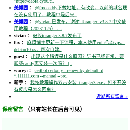
"https://daofa.cyou/c..
美博园
：
@fox caddy下载地址，有改变。以前的域名现
在没有使用了，教程中是后来..
美博园
：
@vivian 已发布，谢谢 Toranger_v3.8.7 中文使
用教程（20231125） - ..
vivian ：
站长toranger 3.8.7发布了
fox ：
麻煩博主更新一下流程，本人使用vultr作為vps，
debian10 os，每次自建..
guest ：
出现这个错误是什么原因？证书已经正常，要
卸载caddy再安装一次吗？ [..
wuceyi ：
certbot certonly --renew-by-default -d
*.111111.com --manual --pre..
新手 ：
我按教程操作双击安装Toranger3.exe，打不开没
有反应是怎么回事？
近期所有留言 »
（只有站长在后台可见）
保密留言