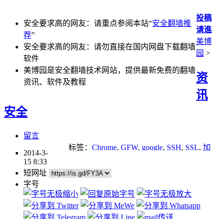
投稿
安全要求高的网友：请重点参阅本站“
安全翻墙推
请進
荐
”
美博
安全要求高的网友：请勿直接在国内网盘下载翻墙
园
>
软件
美博园是安全翻墙技术网站，提供最新免费的翻墙
资
资讯、软件及教程
讯
安全
留言
标签：
Chrome
,
GFW
,
google
,
SSH
,
SSL
,
加
2014-3-
密软件
,
搜索引擎
,
网络审查
,
网络封锁
15 8:33
短网址
字号