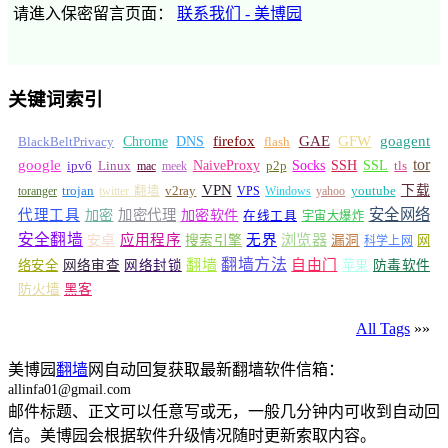
请進入保密留言页面：
联系我们 - 美博园
关键词索引
GFW
Chrome
firefox
GAE
goagent
BlackBeltPrivacy
DNS
flash
tor
google
Socks
NaiveProxy
p2p
SSH
SSL
ipv6
Linux
mac
meek
tls
VPN
v2ray
下载
toranger
trojan
twitter 翻墙
VPS
Windows
yahoo
youtube
安全网络
代理工具
加密
加密代理
加密软件
在线工具
宇宙大爆炸
安全翻墙
浏览器
应用程序
无界
安卓
搜索引擎
漏洞
网
科学上网
翻墙
翻墙方法
自由门
络安全
网络审查
网络封锁
苹果
防毒软件
防火墙
黑客
All Tags
»»
美博园
翻墙
网自动回复获取最新翻墙软件信箱：
allinfa01@gmail.com
邮件标题、正文可以任意写或无，一般几分钟内可收到自动回
信。美博园会根据软件升级情况随时更新索取内容。