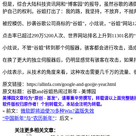
但是，综合大陆科技资讯网和“博客园”的报导，虽然谷歌的通牒
护自己的权利。谷姐打出了：我的路，我坚持，不放弃，不抛
被控模仿、抄袭谷歌公司商标的“谷姐”，小炫说，“谷姐”网站
点击率已超过299万5200人次、世界网站排名上升到1130
小炫说，不管“谷姐”转到那个伺服器，骇客都会进行攻击，造
在换了更大的独立伺服器后，仍明显感觉有骇客在攻击，如果打
小炫表示，从技术的角度来看，这种攻击需要几千万的流量、很
原文链接：https://allinfa.com/google-and-goojje-year.html
原文标题：谷歌and谷姐热闹过新年 - 美博园
美博园文章均为“原创 - 首发”，请尊重辛劳撰写，转载请以上面完整链
软件版权归原作者！个别转载文，本站会注明为转载。
« 前文：
微软即将迫使70多种Win7盗版失效
“中国新年”与“农历新年”
：后文 »
关注更多相关文章：