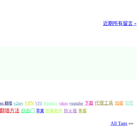
近期所有留言 »
VPN
代理工具
加密
加密
v2ray
下载
tter 翻墙
VPS
Windows
yahoo
youtube
翻墙方法
自由门
苹果
防毒软件
防火墙
黑客
All Tags
»»