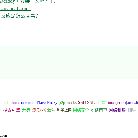
ddy再安装一次吗？ [..
--manual --pre..
开没有反应是怎么回事？
tor
Socks
NaiveProxy
p2p
SSH
SSL
ipv6
Linux
mac
meek
tls
toranger
trojan
twi
浏览器
翻墙
序
无界
搜索引擎
漏洞
网络安全
网络审查
网络封锁
科学上网
.com