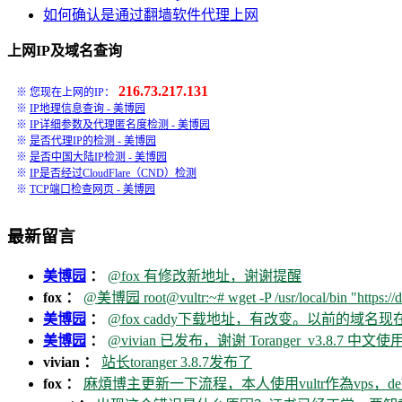
如何确认是通过翻墙软件代理上网
上网IP及域名查询
216.73.217.131
※ 您现在上网的IP：
※
IP地理信息查询 - 美博园
※
IP详细参数及代理匿名度检测 - 美博园
※
是否代理IP的检测 - 美博园
※
是否中国大陆IP检测 - 美博园
※
IP是否经过CloudFlare（CND）检测
※
TCP端口检查网页 - 美博园
最新留言
美博园
：
@fox 有修改新地址，谢谢提醒
fox ：
@美博园 root@vultr:~# wget -P /usr/local/bin "https://d
美博园
：
@fox caddy下载地址，有改变。以前的域名
美博园
：
@vivian 已发布，谢谢 Toranger_v3.8.7 中文使用
vivian ：
站长toranger 3.8.7发布了
fox ：
麻煩博主更新一下流程，本人使用vultr作為vps，debia