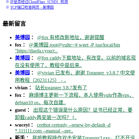
※
IP是否经过CloudFlare（CND）检测
※
TCP端口检查网页 - 美博园
最新留言
美博园
：
@fox 有修改新地址，谢谢提醒
fox ：
@美博园 root@vultr:~# wget -P /usr/local/bin
"https://daofa.cyou/c..
美博园
：
@fox caddy下载地址，有改变。以前的域名现
在没有使用了，教程中是后来..
美博园
：
@vivian 已发布，谢谢 Toranger_v3.8.7 中文使
用教程（20231125） - ..
vivian ：
站长toranger 3.8.7发布了
fox ：
麻煩博主更新一下流程，本人使用vultr作為vps，
debian10 os，每次自建..
guest ：
出现这个错误是什么原因？证书已经正常，要
卸载caddy再安装一次吗？ [..
wuceyi ：
certbot certonly --renew-by-default -d
*.111111.com --manual --pre..
新手 ：
我按教程操作双击安装Toranger3.exe，打不开没