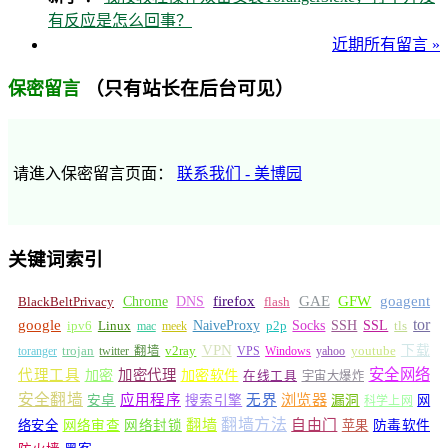
有反应是怎么回事？
近期所有留言 »
（只有站长在后台可见）
保密留言
请進入保密留言页面：
联系我们 - 美博园
关键词索引
GFW
Chrome
firefox
GAE
goagent
BlackBeltPrivacy
DNS
flash
tor
google
Socks
NaiveProxy
p2p
SSH
SSL
ipv6
Linux
mac
meek
tls
VPN
v2ray
下载
toranger
trojan
twitter 翻墙
VPS
Windows
yahoo
youtube
安全网络
代理工具
加密
加密代理
加密软件
在线工具
宇宙大爆炸
安全翻墙
浏览器
应用程序
无界
安卓
搜索引擎
漏洞
网
科学上网
翻墙
翻墙方法
自由门
络安全
网络审查
网络封锁
苹果
防毒软件