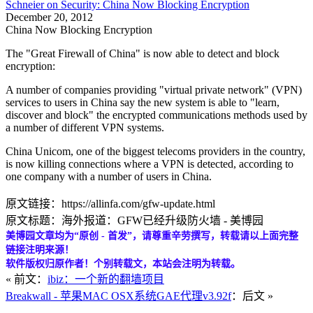
Schneier on Security: China Now Blocking Encryption
December 20, 2012
China Now Blocking Encryption
The "Great Firewall of China" is now able to detect and block
encryption:
A number of companies providing "virtual private network" (VPN)
services to users in China say the new system is able to "learn,
discover and block" the encrypted communications methods used by
a number of different VPN systems.
China Unicom, one of the biggest telecoms providers in the country,
is now killing connections where a VPN is detected, according to
one company with a number of users in China.
原文链接：https://allinfa.com/gfw-update.html
原文标题：海外报道：GFW已经升级防火墙 - 美博园
美博园文章均为“原创 - 首发”，请尊重辛劳撰写，转载请以上面完整
链接注明来源！
软件版权归原作者！个别转载文，本站会注明为转载。
« 前文：
ibiz：一个新的翻墙项目
Breakwall - 苹果MAC OSX系统GAE代理v3.92f
：后文 »