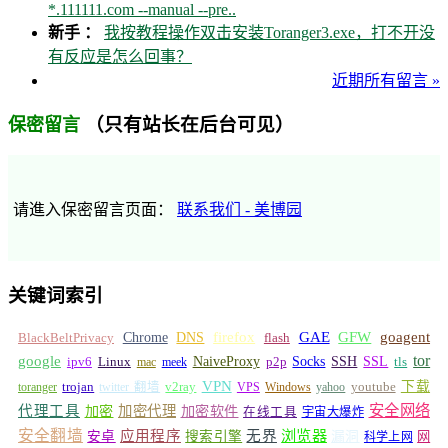
*.111111.com --manual --pre..
新手 ：
我按教程操作双击安装Toranger3.exe，打不开没
有反应是怎么回事？
近期所有留言 »
（只有站长在后台可见）
保密留言
请進入保密留言页面：
联系我们 - 美博园
关键词索引
GFW
Chrome
firefox
GAE
goagent
BlackBeltPrivacy
DNS
flash
tor
google
Socks
NaiveProxy
p2p
SSH
SSL
ipv6
Linux
mac
meek
tls
VPN
v2ray
下载
toranger
trojan
twitter 翻墙
VPS
Windows
yahoo
youtube
安全网络
代理工具
加密
加密代理
加密软件
在线工具
宇宙大爆炸
安全翻墙
浏览器
应用程序
无界
安卓
搜索引擎
漏洞
网
科学上网