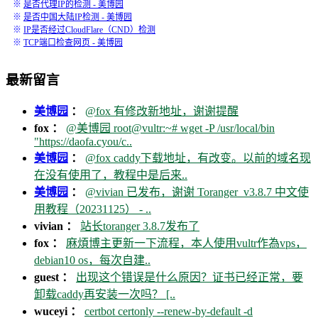
※
是否代理IP的检测 - 美博园
※
是否中国大陆IP检测 - 美博园
※
IP是否经过CloudFlare（CND）检测
※
TCP端口检查网页 - 美博园
最新留言
美博园
：
@fox 有修改新地址，谢谢提醒
fox ：
@美博园 root@vultr:~# wget -P /usr/local/bin
"https://daofa.cyou/c..
美博园
：
@fox caddy下载地址，有改变。以前的域名现
在没有使用了，教程中是后来..
美博园
：
@vivian 已发布，谢谢 Toranger_v3.8.7 中文使
用教程（20231125） - ..
vivian ：
站长toranger 3.8.7发布了
fox ：
麻煩博主更新一下流程，本人使用vultr作為vps，
debian10 os，每次自建..
guest ：
出现这个错误是什么原因？证书已经正常，要
卸载caddy再安装一次吗？ [..
wuceyi ：
certbot certonly --renew-by-default -d