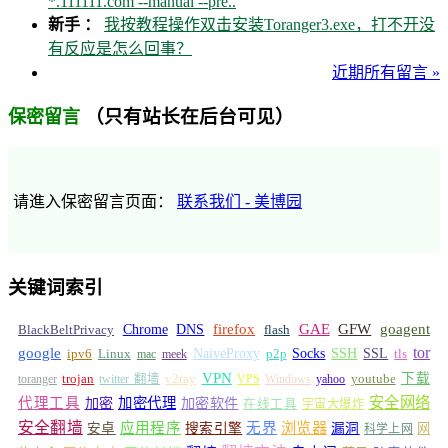
*.111111.com --manual --pre..
新手 ：
我按教程操作双击安装Toranger3.exe，打不开没
有反应是怎么回事？
近期所有留言 »
（只有站长在后台可见）
保密留言
请進入保密留言页面：
联系我们 - 美博园
关键词索引
GFW
Chrome
firefox
GAE
goagent
BlackBeltPrivacy
DNS
flash
tor
google
Socks
NaiveProxy
p2p
SSH
SSL
ipv6
Linux
mac
meek
tls
VPN
v2ray
下载
toranger
trojan
twitter 翻墙
VPS
Windows
yahoo
youtube
安全网络
代理工具
加密
加密代理
加密软件
在线工具
宇宙大爆炸
安全翻墙
浏览器
应用程序
无界
安卓
搜索引擎
漏洞
网
科学上网