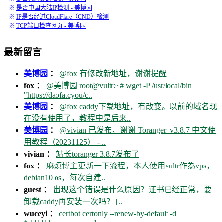
※
是否中国大陆IP检测 - 美博园
※
IP是否经过CloudFlare（CND）检测
※
TCP端口检查网页 - 美博园
最新留言
美博园
：
@fox 有修改新地址，谢谢提醒
fox ：
@美博园 root@vultr:~# wget -P /usr/local/bin
"https://daofa.cyou/c..
美博园
：
@fox caddy下载地址，有改变。以前的域名现
在没有使用了，教程中是后来..
美博园
：
@vivian 已发布，谢谢 Toranger_v3.8.7 中文使
用教程（20231125） - ..
vivian ：
站长toranger 3.8.7发布了
fox ：
麻煩博主更新一下流程，本人使用vultr作為vps，
debian10 os，每次自建..
guest ：
出现这个错误是什么原因？证书已经正常，要
卸载caddy再安装一次吗？ [..
wuceyi ：
certbot certonly --renew-by-default -d