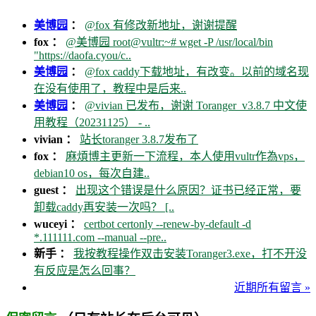
美博园
：
@fox 有修改新地址，谢谢提醒
fox ：
@美博园 root@vultr:~# wget -P /usr/local/bin
"https://daofa.cyou/c..
美博园
：
@fox caddy下载地址，有改变。以前的域名现
在没有使用了，教程中是后来..
美博园
：
@vivian 已发布，谢谢 Toranger_v3.8.7 中文使
用教程（20231125） - ..
vivian ：
站长toranger 3.8.7发布了
fox ：
麻煩博主更新一下流程，本人使用vultr作為vps，
debian10 os，每次自建..
guest ：
出现这个错误是什么原因？证书已经正常，要
卸载caddy再安装一次吗？ [..
wuceyi ：
certbot certonly --renew-by-default -d
*.111111.com --manual --pre..
新手 ：
我按教程操作双击安装Toranger3.exe，打不开没
有反应是怎么回事？
近期所有留言 »