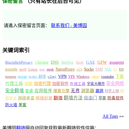
（只有站长在后台可见）
保密留言
请進入保密留言页面：
联系我们 - 美博园
关键词索引
GFW
Chrome
firefox
GAE
goagent
BlackBeltPrivacy
DNS
flash
tor
google
Socks
NaiveProxy
p2p
SSH
SSL
ipv6
Linux
mac
meek
tls
VPN
v2ray
下载
toranger
trojan
twitter 翻墙
VPS
Windows
yahoo
youtube
安全网络
代理工具
加密
加密代理
加密软件
在线工具
宇宙大爆炸
安全翻墙
浏览器
应用程序
无界
安卓
搜索引擎
漏洞
网
科学上网
翻墙
翻墙方法
自由门
络安全
网络审查
网络封锁
苹果
防毒软件
防火墙
黑客
All Tags
»»
美博园
翻墙
网自动回复获取最新翻墙软件信箱：