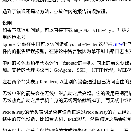
遇到了错误还是老方法，点软件内的报告错误按钮。
说明
如果下载遇到问题，可以直接下载 https://t.cn/zH8v4hy 。升级之后无法使用
用的版本号。
fqrouter让你在中国可以访问诸如 youtube/twitter 这些被
GFW
封
件内的报告错误按钮，在评论中留言我因为拿不到出错日志也
中间的黄色五角星代表运行了fqrouter的手机。向上的箭头
加。支持的代理协议有：GoAgent， SSH， HTTP代理，WEBVPN 
左右两个箭头表示fqrouter可以让别的设备通过自己访问自
无线中继的箭头会在无线中继启动之后亮起。它的做用是把翻墙网络
无线热点启动之后手机自身的无线网络就断掉了。而无线中继
Pick & Play的箭头表明是否有设备正通过Pick & Pl
络中的其他设备，比如台式机，iPad这些。然后点选之后会强制
如果以上两种分享翻墙网络的方式都失败了也不用泄气。只要手