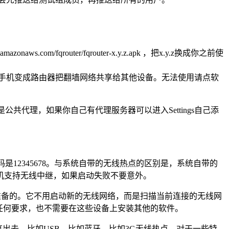
s.com/fqrouter/fqrouter-x.y.z.apk ，把x.y.z换成你之前使
把手机变成路由器把翻墙网络共享给其他设备。无法使用请点软
共代理，如果你自己有代理服务器可以进入Settings自己添
是12345678。与系统自带的无线热点的区别是，系统自带的
机支持无线中继，如果启动失败不要意外。
失败的用户准备的。它不用启动新的无线网络，而是扫描当前连接的无线网
没有任何要求，也不需要在这些设备上安装其他的软件。
出去。比如USB，比如蓝牙，比如3G无线热点。对于一些特