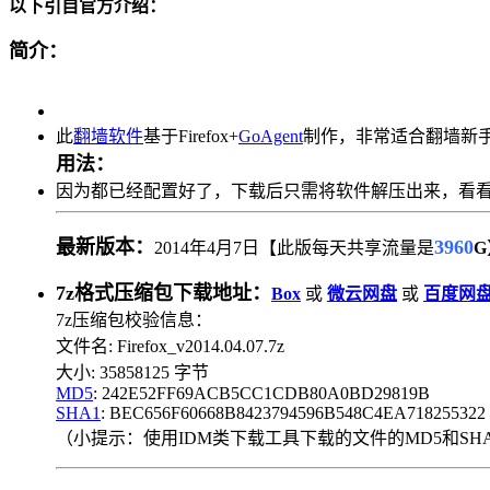
以下引自官方介绍：
简介：
此
翻墙软件
基于Firefox+
GoAgent
制作，非常适合翻墙新
用法：
因为都已经配置好了，下载后只需将软件解压出来，看
最新版本：
3960
2014年4月7日【此版每天共享流量是
G
7z格式压缩包下载地址：
Box
或
微云网盘
或
百度网
7z压缩包校验信息：
文件名: Firefox_v2014.04.07.7z
大小: 35858125 字节
MD5
: 242E52FF69ACB5CC1CDB80A0BD29819B
SHA1
: BEC656F60668B8423794596B548C4EA718255322
（小提示：使用IDM类下载工具下载的文件的MD5和SH