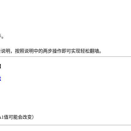
手。
看说明，按照说明中的两步操作即可实现轻松翻墙。
】
盘
A1值可能会改变）