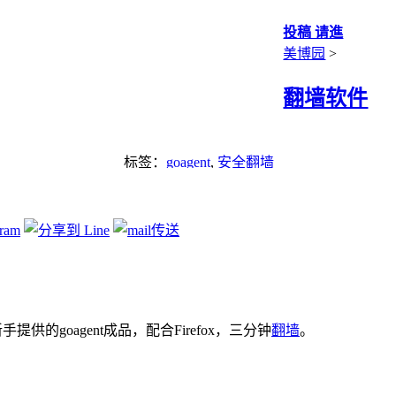
投稿 请進
美博园
>
翻墙软件
标签：
goagent
,
安全翻墙
goagent成品，配合Firefox，三分钟
翻墙
。