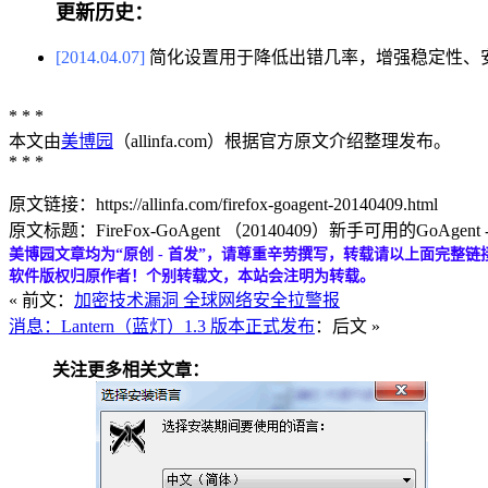
更新历史：
[2014.04.07]
简化设置用于降低出错几率，增强稳定性、
* * *
本文由
美博园
（allinfa.com）根据官方原文介绍整理发布。
* * *
原文链接：https://allinfa.com/firefox-goagent-20140409.html
原文标题：FireFox-GoAgent （20140409）新手可用的GoAgent
美博园文章均为“原创 - 首发”，请尊重辛劳撰写，转载请以上面完整链
软件版权归原作者！个别转载文，本站会注明为转载。
« 前文：
加密技术漏洞 全球网络安全拉警报
消息：Lantern（蓝灯）1.3 版本正式发布
：后文 »
关注更多相关文章：