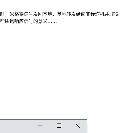
号时，米格将信号发回基地，基地转发给南非轰炸机并取得
这些质询响应信号的意义……