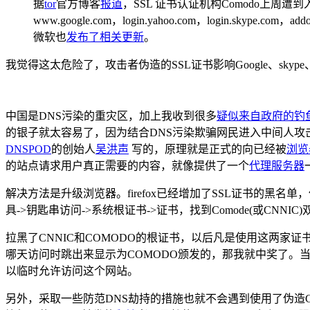
据
tor
官方博客
报道
，SSL 证书认证机构Comodo上周遭到入侵
www.google.com，login.yahoo.com，login.skype.com，addon
微软也
发布了相关更新
。
我觉得这太危险了，攻击者伪造的SSL证书影响Google、skyp
中国是DNS污染的重灾区，加上我收到很多
疑似来自政府的钓
的银子就太容易了，因为结合DNS污染欺骗网民进入中间人攻
DNSPOD
的创始人
吴洪声
写的，原理就是正式的向已经被
浏览
的站点请求用户真正需要的内容，就像提供了一个
代理服务器
解决方法是升级浏览器。firefox已经增加了SSL证书的黑
具->钥匙串访问->系统根证书->证书，找到Comode(或CN
拉黑了CNNIC和COMODO的根证书，以后凡是使用这两家证书的
哪天访问时跳出来显示为COMODO颁发的，那我就中奖了。当
以临时允许访问这个网站。
另外，采取一些防范DNS劫持的措施也就不会遇到使用了伪造C