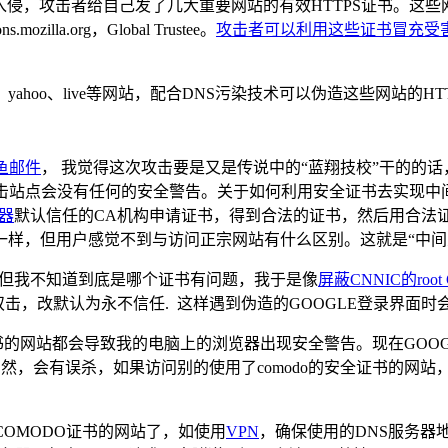
，攻击者给自己发了几大重要网站的有效HTTPS证书。这些网站包括了 logi
s.mozilla.org，Global Trustee。
攻击者可以利用这些证书冒充受
e、yahoo、live等网站，配合DNS污染技术可以伪造这些网站的
鱼邮件
， 我觉得这次攻击要是又是传说中的“蓝翔技校”干的的话，制作木马
击站点会没有任何的安全警告。关于如何利用安全证书去实现中
器
默认信任的CA机构申请证书，得到合法的证书，然后用合法
一样，但用户感觉不到与访问正宗网站有什么区别。这就是“中间
名单，但我不知道到底是哪个证书有问题，我于是像
屏蔽CNNIC的root
NIC)双击，改默认为永不信任. 这样遇到伪造的GOOGLE登录界面
网站都会导致我的电脑上的浏览器出现安全警告。现在GOOGLE用的是 
然，会有误杀，如果访问别的使用了comodo的安全证书的网
OMODO证书的网站了，如使用
VPN
，确保使用的DNS服务器