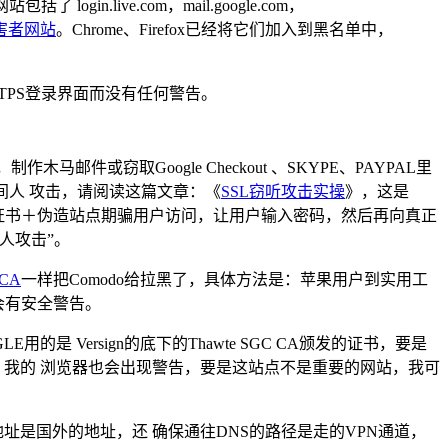
n.live.com，mail.google.com，
害者网站
。Chrome、Firefox已经将它们加入到黑名单中，
HTTPS登录界面而没有任何警告。
邮件或窃取Google Checkout 、SKYPE、PAYPAL里
间人 攻击，请阅读这篇文章：《
SSL窃听攻击实操
》，这是
证书＋伪造站点期骗用户访问，让用户输入密码，然后再向真正
人攻击”。
 CA
一样把Comodo给拉黑了，具体方法是：苹果用户到实用工
时会有安全警告。
Versign的底下的Thawte SGC CA颁发的证书，要是
站，我的 浏览器也会出现警告，要是这站点不是重要的网站，我可
地址是国外的地址，还 确保通往DNS的路径是走的VPN通道，