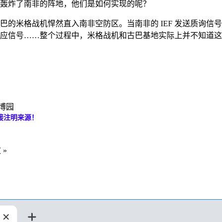
轰炸了南非的阵地，他们是如何实现的呢？
巴的米格战机悍然直入南非空防区。当南非的 IEF 发送质询信
的响应信号……整个过程中，米格战机和古巴基地实际上并不知道
美博园
接注明来源！
 »