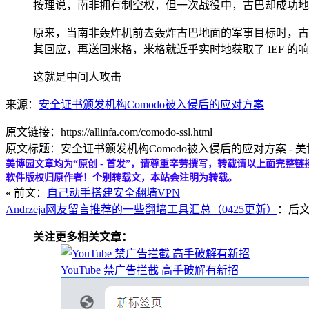
按理说，南非拥有制空权，但一次战役中，古巴却成功地
原来，当南非轰炸机前去轰炸古巴地面的军事目标时，古
其回应，再送回米格，米格就近乎实时地获取了 IEF 
这就是中间人攻击
来源：
安全证书颁发机构Comodo被入侵后的应对方案
原文链接：https://allinfa.com/comodo-ssl.html
原文标题：安全证书颁发机构Comodo被入侵后的应对方案 - 
美博园文章均为“原创 - 首发”，请尊重辛劳撰写，转载请以上面完整链
软件版权归原作者！个别转载文，本站会注明为转载。
« 前文：
自己动手搭建安全翻墙VPN
Andrzeja网友留言推荐的一些翻墙工具汇总（0425更新）
：后文
关注更多相关文章：
YouTube 禁广告拦截 高手破解有新招