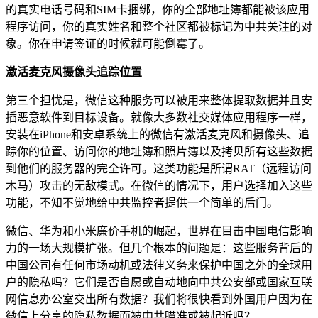
的真实电话号码和SIM卡捆绑，你的全部地址簿都能被该应用
程序访问，你的真实姓名和整个社区都被标记为中共关注的对
象。你在申请签证的时候就可能倒霉了。
激活麦克风摄像头追踪位置
第三个担忧是，微信这种服务可以被用来整体提取数据并且安
插恶意软件到目标设备。就像大多数社交媒体应用程序一样，
安装在iPhone和安卓系统上的微信有激活麦克风和摄像头、追
踪你的位置、访问你的地址簿和照片簿以及拷贝所有这些数据
到他们的服务器的完全许可。这类功能是所谓RAT（远程访问
木马）攻击的无敌模式。在微信的情况下，用户选择加入这些
功能，不知不觉地给中共监控者提供一个简单的后门。
微信、华为和小米廉价手机的崛起，世界在目击中国电信影响
力的一场大规模扩张。但几个根本的问题是：这些服务背后的
中国公司有任何市场动机或法律义务来保护中国之外的全球用
户的隐私吗？它们是否自愿或自动地向中共公安部或国家互联
网信息办公室交出所有数据？我们将很快看到外国用户因为在
微信上分享的隐私数据而被中共瞄准或被起诉吗？