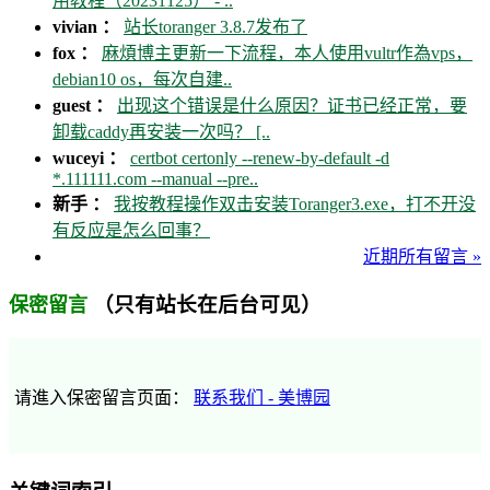
用教程（20231125） - ..
vivian ：
站长toranger 3.8.7发布了
fox ：
麻煩博主更新一下流程，本人使用vultr作為vps，
debian10 os，每次自建..
guest ：
出现这个错误是什么原因？证书已经正常，要
卸载caddy再安装一次吗？ [..
wuceyi ：
certbot certonly --renew-by-default -d
*.111111.com --manual --pre..
新手 ：
我按教程操作双击安装Toranger3.exe，打不开没
有反应是怎么回事？
近期所有留言 »
（只有站长在后台可见）
保密留言
请進入保密留言页面：
联系我们 - 美博园