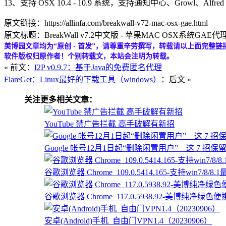
13、支持 OSX 10.4 - 10.9 系统，支持通知中心、Growl、Alfre
原文链接：https://allinfa.com/breakwall-v72-mac-osx-gae.html
原文标题：BreakWall v7.2中文版 - 苹果MAC OSX系统GAE代
美博园文章均为“原创 - 首发”，请尊重辛劳撰写，转载请以上面完整链
软件版权归原作者！个别转载文，本站会注明为转载。
« 前文：
I2P v0.9.7：基于Java的免费匿名代理
FlareGet：Linux最好的下载工具（windows）
：后文 »
关注更多相关文章：
YouTube 禁广告拦截 高手破解有新招
Google 帐号12月1日起“删除闲置用户” 这 7 招保
谷歌浏览器 Chrome_109.0.5414.165-支持win7/8
谷歌浏览器 Chrome_117.0.5938.92-美博纯净绿色便携版
安卓(Android)手机_自由门VPN1.4（20230906）