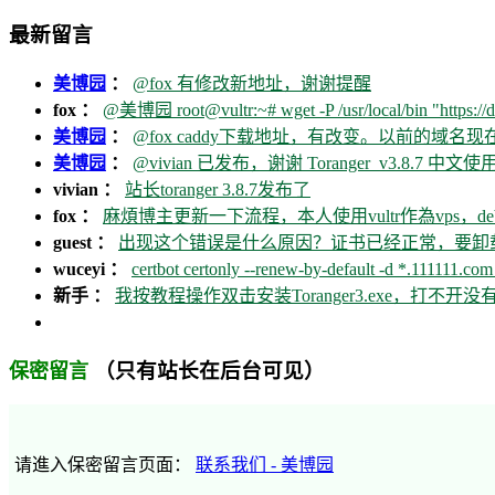
最新留言
美博园
：
@fox 有修改新地址，谢谢提醒
fox ：
@美博园 root@vultr:~# wget -P /usr/local/bin "https://d
美博园
：
@fox caddy下载地址，有改变。以前的域名
美博园
：
@vivian 已发布，谢谢 Toranger_v3.8.7 中文使用
vivian ：
站长toranger 3.8.7发布了
fox ：
麻煩博主更新一下流程，本人使用vultr作為vps，debia
guest ：
出现这个错误是什么原因？证书已经正常，要卸载ca
wuceyi ：
certbot certonly --renew-by-default -d *.111111.com 
新手 ：
我按教程操作双击安装Toranger3.exe，打不
（只有站长在后台可见）
保密留言
请進入保密留言页面：
联系我们 - 美博园