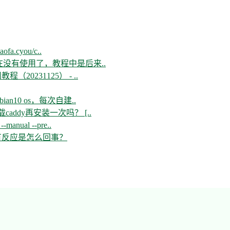
aofa.cyou/c..
现在没有使用了，教程中是后来..
教程（20231125） - ..
n10 os，每次自建..
ddy再安装一次吗？ [..
--manual --pre..
开没有反应是怎么回事？