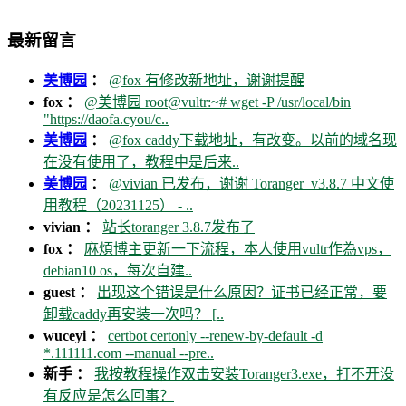
最新留言
美博园
：
@fox 有修改新地址，谢谢提醒
fox ：
@美博园 root@vultr:~# wget -P /usr/local/bin
"https://daofa.cyou/c..
美博园
：
@fox caddy下载地址，有改变。以前的域名现
在没有使用了，教程中是后来..
美博园
：
@vivian 已发布，谢谢 Toranger_v3.8.7 中文使
用教程（20231125） - ..
vivian ：
站长toranger 3.8.7发布了
fox ：
麻煩博主更新一下流程，本人使用vultr作為vps，
debian10 os，每次自建..
guest ：
出现这个错误是什么原因？证书已经正常，要
卸载caddy再安装一次吗？ [..
wuceyi ：
certbot certonly --renew-by-default -d
*.111111.com --manual --pre..
新手 ：
我按教程操作双击安装Toranger3.exe，打不开没
有反应是怎么回事？