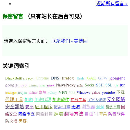
近期所有留言 »
（只有站长在后台可见）
保密留言
请進入保密留言页面：
联系我们 - 美博园
关键词索引
GFW
Chrome
firefox
GAE
goagent
BlackBeltPrivacy
DNS
flash
tor
google
Socks
NaiveProxy
p2p
SSH
SSL
ipv6
Linux
mac
meek
tls
VPN
v2ray
下载
toranger
trojan
twitter 翻墙
VPS
Windows
yahoo
youtube
安全网络
代理工具
加密
加密代理
加密软件
在线工具
宇宙大爆炸
安全翻墙
浏览器
应用程序
无界
安卓
搜索引擎
漏洞
网
科学上网
翻墙
翻墙方法
自由门
络安全
网络审查
网络封锁
苹果
防毒软件
防火墙
黑客