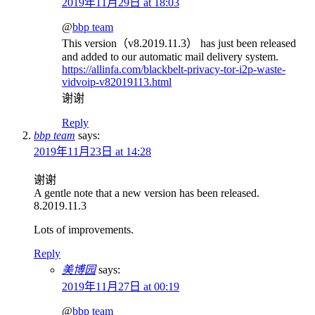
2019年11月29日 at 18:03
@
bbp team
This version（v8.2019.11.3） has just been released
and added to our automatic mail delivery system.
https://allinfa.com/blackbelt-privacy-tor-i2p-waste-
vidvoip-v82019113.html
谢谢
Reply
bbp team
says:
2019年11月23日 at 14:28
谢谢
A gentle note that a new version has been released.
8.2019.11.3
Lots of improvements.
Reply
美博园
says:
2019年11月27日 at 00:19
@
bbp team