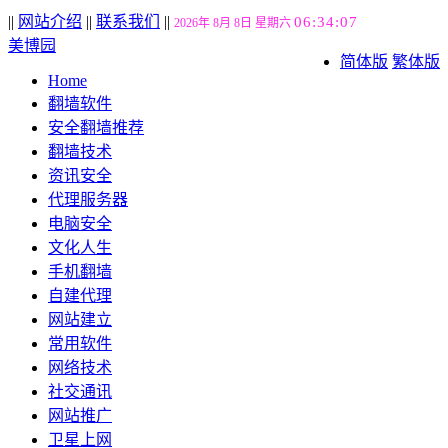
||
网站介绍
||
联系我们
||
06:34:08
2026年 8月 8日 星期六
美博园
简体版
繁体版
Home
翻墙软件
安全翻墙推荐
翻墙技术
资讯安全
代理服务器
电脑安全
文化人生
手机翻墙
自建代理
网站建立
常用软件
网络技术
社交通讯
网站推广
卫星上网