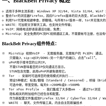
一、BlackBelt Privacy 概述
◇ 适用于多种主流系统: Windows XP 32/64, Vista 32/64, Win7 32/
◇ 整合Tor的浏览器Firefox，因应Firefox版本的巨大改变，Black
◇ 利用Tor代理来规避审查，即翻墙。与所有tor版本一样，tor并无强大的匿名
◇ WASTE：可加密文字聊天工具，也支持文件传输；

◇ VoIP：网络电话即语音通话功能，免费；

BlackBelt Privacy组件特点：
※  MicroSip 视频VoIP  - 无需服务器、无需账户的 Pc对Pc 通话。

    只需输入 sip:x@IP/DDNS:另一个用户的端口，点击“call”。

※  uPnP用于搜寻您的公共IP。

    不需STUN意味着您的IP仅向通话方显示。

    STUN包含完整，启用uPnP并避免使用它。

※  Tor  - 安装时可选择您的使用模式并执行...

    预设5种模式：标准/翻墙（Standard / Censored），桥接（Bri
    可选中继，带宽受限。每天0->200Mb或0->500Mb

※  Tor xFox Profile  - 我们集成了大多数em  - 通过Tor浏览

    隐私相关的附加组件已经包含和配置。

    作为新配置文件集成到Firefox 32/64 / Cyber​​fox 32/64 / Wat
※  WASTE - 聊天、文件传输工具，内含自主防欺骗技术
