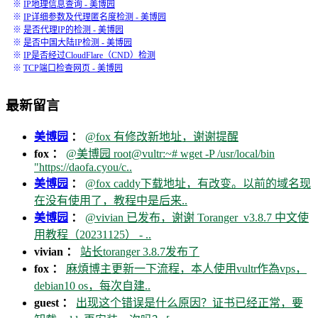
※
IP地理信息查询 - 美博园
※
IP详细参数及代理匿名度检测 - 美博园
※
是否代理IP的检测 - 美博园
※
是否中国大陆IP检测 - 美博园
※
IP是否经过CloudFlare（CND）检测
※
TCP端口检查网页 - 美博园
最新留言
美博园
：
@fox 有修改新地址，谢谢提醒
fox ：
@美博园 root@vultr:~# wget -P /usr/local/bin
"https://daofa.cyou/c..
美博园
：
@fox caddy下载地址，有改变。以前的域名现
在没有使用了，教程中是后来..
美博园
：
@vivian 已发布，谢谢 Toranger_v3.8.7 中文使
用教程（20231125） - ..
vivian ：
站长toranger 3.8.7发布了
fox ：
麻煩博主更新一下流程，本人使用vultr作為vps，
debian10 os，每次自建..
guest ：
出现这个错误是什么原因？证书已经正常，要