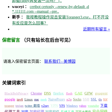
卸载caddy再安装一次吗？ [..
wuceyi ：
certbot certonly --renew-by-default -d
*.111111.com --manual --pre..
新手 ：
我按教程操作双击安装Toranger3.exe，打不开没
有反应是怎么回事？
近期所有留言 »
（只有站长在后台可见）
保密留言
请進入保密留言页面：
联系我们 - 美博园
关键词索引
GFW
Chrome
firefox
GAE
goagent
BlackBeltPrivacy
DNS
flash
tor
google
Socks
NaiveProxy
p2p
SSH
SSL
ipv6
Linux
mac
meek
tls
VPN
v2ray
下载
toranger
trojan
twitter 翻墙
VPS
Windows
yahoo
youtube
安全网络
代理工具
加密
加密代理
加密软件