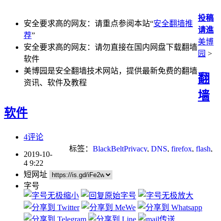
投稿
安全要求高的网友：请重点参阅本站“
安全翻墙推
请進
荐
”
美博
安全要求高的网友：请勿直接在国内网盘下载翻墙
园
>
软件
美博园是安全翻墙技术网站，提供最新免费的翻墙
翻
资讯、软件及教程
墙
软件
4评论
标签：
BlackBeltPrivacy
,
DNS
,
firefox
,
flash
,
2019-10-
p2p
,
Socks
,
tor
,
无界
,
翻墙
,
自由门
4 9:22
短网址
字号