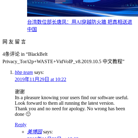
台湾数位部长唐凤：用AI穿越防火牆 把真相送进
中国
网 友 留 言
4条评论 in “BlackBelt
Privacy_Tor/i2p+WASTE+VidVoIP_v8.2019.10.5 中文教程”
bbp team
says:
2019年11月29日 at 10:22
谢谢
Its a pleasure knowing your users find our software useful.
Look forward to them all running the latest version.
Thank you and no need for apology. No wrong has been
done 🙂
Reply
美博园
says: