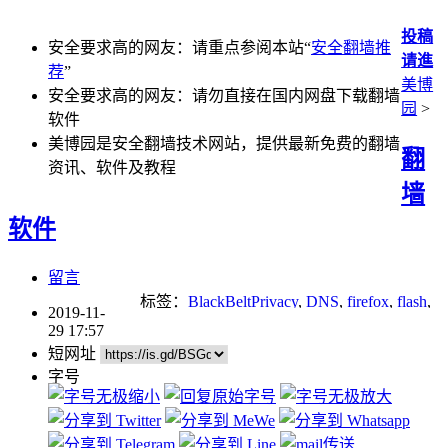
投稿
安全要求高的网友：请重点参阅本站“
安全翻墙推
请進
荐
”
美博
安全要求高的网友：请勿直接在国内网盘下载翻墙
园
>
软件
美博园是安全翻墙技术网站，提供最新免费的翻墙
翻
资讯、软件及教程
墙
软件
留言
标签：
BlackBeltPrivacy
,
DNS
,
firefox
,
flash
,
2019-11-
p2p
,
Socks
,
tor
,
无界
,
翻墙
,
自由门
29 17:57
短网址
字号