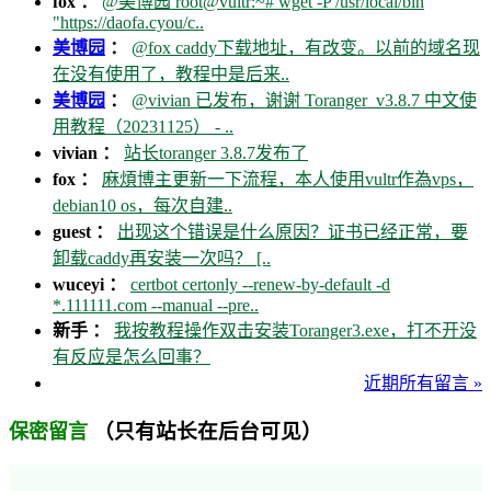
fox ：
@美博园 root@vultr:~# wget -P /usr/local/bin
"https://daofa.cyou/c..
美博园
：
@fox caddy下载地址，有改变。以前的域名现
在没有使用了，教程中是后来..
美博园
：
@vivian 已发布，谢谢 Toranger_v3.8.7 中文使
用教程（20231125） - ..
vivian ：
站长toranger 3.8.7发布了
fox ：
麻煩博主更新一下流程，本人使用vultr作為vps，
debian10 os，每次自建..
guest ：
出现这个错误是什么原因？证书已经正常，要
卸载caddy再安装一次吗？ [..
wuceyi ：
certbot certonly --renew-by-default -d
*.111111.com --manual --pre..
新手 ：
我按教程操作双击安装Toranger3.exe，打不开没
有反应是怎么回事？
近期所有留言 »
（只有站长在后台可见）
保密留言