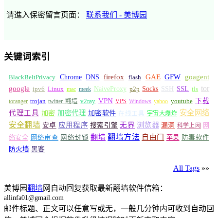
请進入保密留言页面：
联系我们 - 美博园
关键词索引
GFW
Chrome
firefox
GAE
goagent
BlackBeltPrivacy
DNS
flash
tor
google
Socks
NaiveProxy
p2p
SSH
SSL
ipv6
Linux
mac
meek
tls
VPN
v2ray
下载
toranger
trojan
twitter 翻墙
VPS
Windows
yahoo
youtube
安全网络
代理工具
加密
加密代理
加密软件
在线工具
宇宙大爆炸
安全翻墙
浏览器
应用程序
无界
安卓
搜索引擎
漏洞
网
科学上网
翻墙
翻墙方法
自由门
络安全
网络审查
网络封锁
苹果
防毒软件
防火墙
黑客
All Tags
»»
美博园
翻墙
网自动回复获取最新翻墙软件信箱：
allinfa01@gmail.com
邮件标题、正文可以任意写或无，一般几分钟内可收到自动回