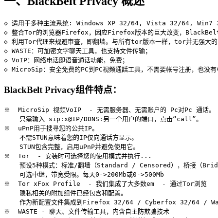
一、BlackBelt Privacy 概述
◇ 适用于多种主流系统: Windows XP 32/64, Vista 32/64, Win7 32/
◇ 整合Tor的浏览器Firefox，因应Firefox版本的巨大改变，Black
◇ 利用Tor代理来规避审查，即翻墙。与所有tor版本一样，tor并无强大的匿名
◇ WASTE：可加密文字聊天工具，也支持文件传输；

◇ VoIP：网络电话即语音通话功能，免费；

BlackBelt Privacy组件特点：
※  MicroSip 视频VoIP  - 无需服务器、无需账户的 Pc对Pc 通话。

    只需输入 sip:x@IP/DDNS:另一个用户的端口，点击“call”。

※  uPnP用于搜寻您的公共IP。

    不需STUN意味着您的IP仅向通话方显示。

    STUN包含完整，启用uPnP并避免使用它。

※  Tor  - 安装时可选择您的使用模式并执行...

    预设5种模式：标准/翻墙（Standard / Censored），桥接（Bri
    可选中继，带宽受限。每天0->200Mb或0->500Mb

※  Tor xFox Profile  - 我们集成了大多数em  - 通过Tor浏览

    隐私相关的附加组件已经包含和配置。

    作为新配置文件集成到Firefox 32/64 / Cyber​​fox 32/64 / Wat
※  WASTE - 聊天、文件传输工具，内含自主防欺骗技术
