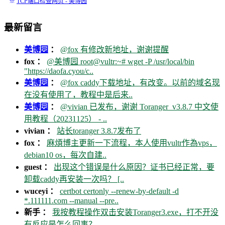
※
TCP端口检查网页 - 美博园
最新留言
美博园
：
@fox 有修改新地址，谢谢提醒
fox ：
@美博园 root@vultr:~# wget -P /usr/local/bin
"https://daofa.cyou/c..
美博园
：
@fox caddy下载地址，有改变。以前的域名现
在没有使用了，教程中是后来..
美博园
：
@vivian 已发布，谢谢 Toranger_v3.8.7 中文使
用教程（20231125） - ..
vivian ：
站长toranger 3.8.7发布了
fox ：
麻煩博主更新一下流程，本人使用vultr作為vps，
debian10 os，每次自建..
guest ：
出现这个错误是什么原因？证书已经正常，要
卸载caddy再安装一次吗？ [..
wuceyi ：
certbot certonly --renew-by-default -d
*.111111.com --manual --pre..
新手 ：
我按教程操作双击安装Toranger3.exe，打不开没
有反应是怎么回事？