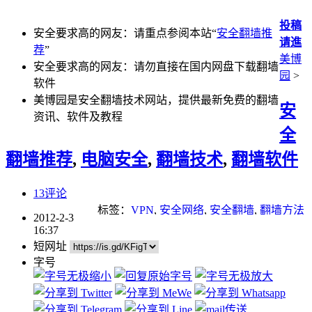
投稿
安全要求高的网友：请重点参阅本站“
安全翻墙推
请進
荐
”
美博
安全要求高的网友：请勿直接在国内网盘下载翻墙
园
>
软件
美博园是安全翻墙技术网站，提供最新免费的翻墙
安
资讯、软件及教程
全
翻墙推荐
,
电脑安全
,
翻墙技术
,
翻墙软件
13评论
标签：
VPN
,
安全网络
,
安全翻墙
,
翻墙方法
2012-2-3
16:37
短网址
字号