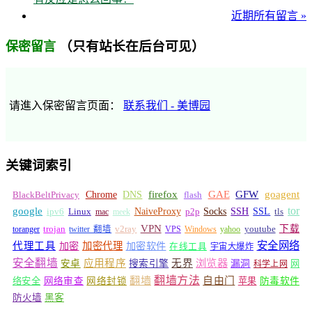
近期所有留言 »
（只有站长在后台可见）
保密留言
请進入保密留言页面：
联系我们 - 美博园
关键词索引
GFW
Chrome
firefox
GAE
goagent
BlackBeltPrivacy
DNS
flash
tor
google
Socks
NaiveProxy
p2p
SSH
SSL
ipv6
Linux
mac
meek
tls
VPN
v2ray
下载
toranger
trojan
twitter 翻墙
VPS
Windows
yahoo
youtube
安全网络
代理工具
加密
加密代理
加密软件
在线工具
宇宙大爆炸
安全翻墙
浏览器
应用程序
无界
安卓
搜索引擎
漏洞
网
科学上网
翻墙
翻墙方法
自由门
络安全
网络审查
网络封锁
苹果
防毒软件
防火墙
黑客