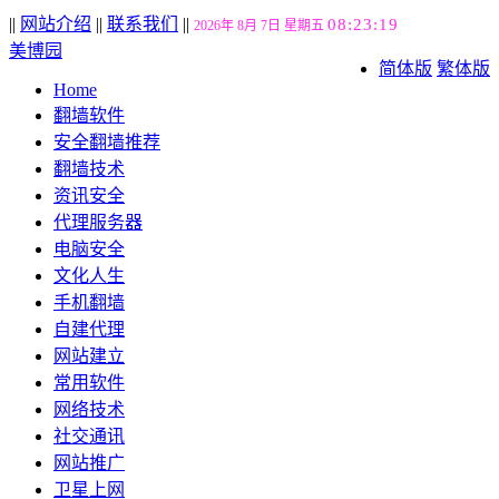
||
网站介绍
||
联系我们
||
08:23:20
2026年 8月 7日 星期五
美博园
简体版
繁体版
Home
翻墙软件
安全翻墙推荐
翻墙技术
资讯安全
代理服务器
电脑安全
文化人生
手机翻墙
自建代理
网站建立
常用软件
网络技术
社交通讯
网站推广
卫星上网