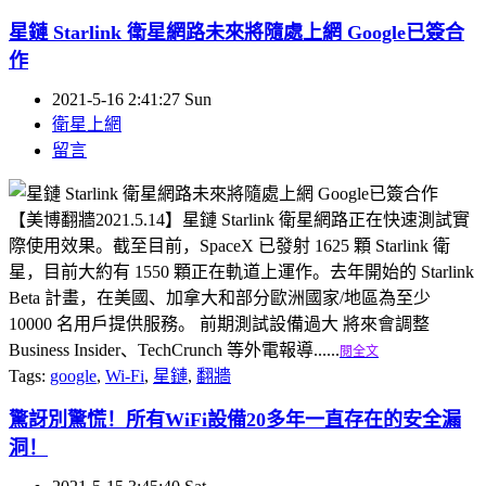
星鏈 Starlink 衛星網路未來將隨處上網 Google已簽合
作
2021-5-16 2:41:27 Sun
衛星上網
留言
【美博翻牆2021.5.14】星鏈 Starlink 衛星網路正在快速測試實
際使用效果。截至目前，SpaceX 已發射 1625 顆 Starlink 衛
星，目前大約有 1550 顆正在軌道上運作。去年開始的 Starlink
Beta 計畫，在美國、加拿大和部分歐洲國家/地區為至少
10000 名用戶提供服務。 前期測試設備過大 將來會調整
Business Insider、TechCrunch 等外電報導......
閱全文
Tags:
google
,
Wi-Fi
,
星鏈
,
翻牆
驚訝別驚慌！所有WiFi設備20多年一直存在的安全漏
洞！