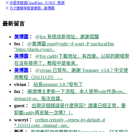
※
IP是否經過CloudFlare（CND）檢測
※
TCP連線埠檢查網頁 - 美博園
最新留言
美博園
：
@fox 有修改新地址，謝謝提醒
fox ：
@美博園 root@vultr:~# wget -P /usr/local/bin
"https://daofa.cyou/c..
美博園
：
@fox caddy下載地址，有改變。以前的網域現
在沒有使用了，教程中是後來..
美博園
：
@vivian 已發布，謝謝 Toranger_v3.8.7 中文使
用教程（20231125） - ..
vivian ：
站長toranger 3.8.7發布了
fox ：
麻煩博主更新一下流程，本人使用vultr作為vps，
debian10 os，每次自建..
guest ：
出現這個錯誤是什麼原因？證書已經正常，要
卸載caddy再安裝一次嗎？ [..
wuceyi ：
certbot certonly --renew-by-default -d
*.111111.com --manual --pre..