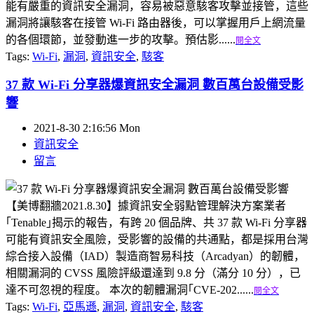
能有嚴重的資訊安全漏洞，容易被惡意駭客攻擊並接管，這些
漏洞將讓駭客在接管 Wi-Fi 路由器後，可以掌握用戶上網流量
的各個環節，並發動進一步的攻擊。預估影......
閱全文
Tags:
Wi-Fi
,
漏洞
,
資訊安全
,
駭客
37 款 Wi-Fi 分享器爆資訊安全漏洞 數百萬台設備受影
響
2021-8-30 2:16:56 Mon
資訊安全
留言
【美博翻牆2021.8.30】據資訊安全弱點管理解決方案業者
｢Tenable｣揭示的報告，有跨 20 個品牌、共 37 款 Wi-Fi 分享器
可能有資訊安全風險，受影響的設備的共通點，都是採用台灣
綜合接入設備（IAD）製造商智易科技（Arcadyan）的韌體，
相關漏洞的 CVSS 風險評級還達到 9.8 分（滿分 10 分），已
達不可忽視的程度。 本次的韌體漏洞｢CVE-202......
閱全文
Tags:
Wi-Fi
,
亞馬遜
,
漏洞
,
資訊安全
,
駭客