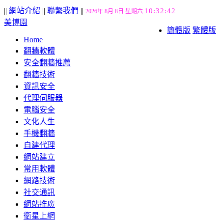
||
網站介紹
||
聯繫我們
||
10:32:43
2026年 8月 8日 星期六
美博園
簡體版
繁體版
Home
翻牆軟體
安全翻牆推薦
翻牆技術
資訊安全
代理伺服器
電腦安全
文化人生
手機翻牆
自建代理
網站建立
常用軟體
網路技術
社交通訊
網站推廣
衛星上網