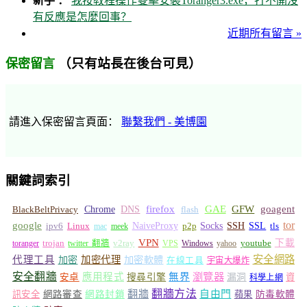
新手 ：
我按教程操作雙擊安裝Toranger3.exe，打不開沒
有反應是怎麼回事？
近期所有留言 »
（只有站長在後台可見）
保密留言
請進入保密留言頁面：
聯繫我們 - 美博園
關鍵詞索引
GFW
Chrome
firefox
GAE
goagent
BlackBeltPrivacy
DNS
flash
tor
google
Socks
NaiveProxy
p2p
SSH
SSL
ipv6
Linux
mac
meek
tls
VPN
v2ray
下載
toranger
trojan
twitter 翻牆
VPS
Windows
yahoo
youtube
安全網路
代理工具
加密
加密代理
加密軟體
在線工具
宇宙大爆炸
安全翻牆
瀏覽器
應用程式
無界
安卓
搜尋引擎
漏洞
資
科學上網
翻牆
翻牆方法
自由門
訊安全
網路審查
網路封鎖
蘋果
防毒軟體