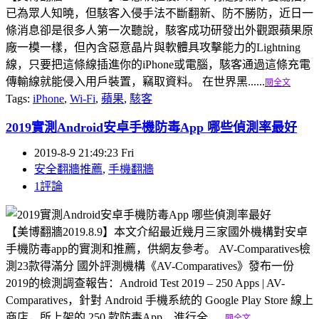
已為眾人知曉，但駭客入侵手法不斷翻新、防不勝防，近日一
條消息卻是很多人第一次聽說，駭客成功研發出外觀跟蘋果原
廠一模一樣，但內含惡意晶片與軟體具攻擊能力的Lightning
線，只要把這條線插進你的iPhone或電腦，駭客通過這條充電
傳輸線就能侵入用戶裝置，竊取資料。 在世界黑......
閱全文
Tags:
iPhone
,
Wi-Fi
,
蘋果
,
駭客
2019實測Android安卓手機防毒App 哪些偵測率最好
2019-8-9 21:49:23 Fri
安全翻牆推薦
,
手機翻牆
1評論
【美博翻牆2019.8.9】本文介紹最近幾月三家國外機構對安卓
手機防毒app的實測和推薦，供網友參考。 AV-Comparatives檢
測23款得滿分 國外評測機構《AV-Comparatives》發布一份
2019的檢測調查報告：Android Test 2019 – 250 Apps | AV-
Comparatives，針對 Android 手機系統的 Google Play Store 線上
商店，所上架的 250 款防毒App，進行全......
閱全文