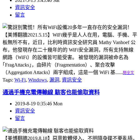
2021-5-15 3:45:40 Sat
資訊安全
留言
【美博翻牆2021.5.15】WiFi幾乎是人人在用，電腦、手機、平
板無所不有，近日，比利時資訊安全研究員 Mathy Vanhoef 公
布，他發現存在二十幾年的的 WiFi安全漏洞，所有支持無線
網路（WiFi）的設備皆可能受害。 被發現的漏洞被命名為
｢FragAttacks｣，由碎片（Fragmentation）、聚合攻擊
（Aggregation Attacks）兩字組成，這是一個 WiFi 基......
閱全文
Tags:
Wi-Fi
,
Windows
,
漏洞
,
資訊安全
通過手機充電傳輸線 駭客也能偷取資料
2019-8-19 0:35:46 Mon
資訊安全
留言
【美博翻牆2019.8.18】惡意軟體侵入、不明隨身碟不要亂插，