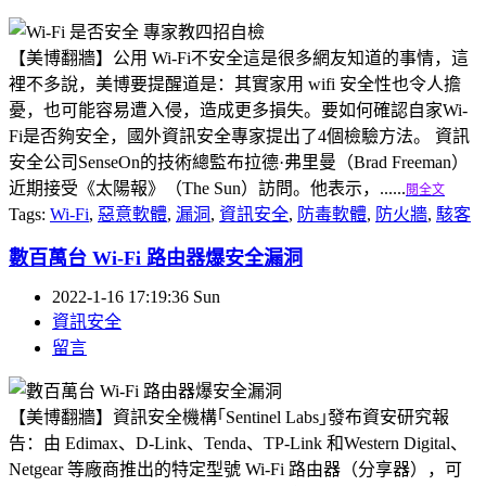
【美博翻牆】公用 Wi-Fi不安全這是很多網友知道的事情，這
裡不多說，美博要提醒道是：其實家用 wifi 安全性也令人擔
憂，也可能容易遭入侵，造成更多損失。要如何確認自家Wi-
Fi是否夠安全，國外資訊安全專家提出了4個檢驗方法。 資訊
安全公司SenseOn的技術總監布拉德·弗里曼（Brad Freeman）
近期接受《太陽報》（The Sun）訪問。他表示，......
閱全文
Tags:
Wi-Fi
,
惡意軟體
,
漏洞
,
資訊安全
,
防毒軟體
,
防火牆
,
駭客
數百萬台 Wi-Fi 路由器爆安全漏洞
2022-1-16 17:19:36 Sun
資訊安全
留言
【美博翻牆】資訊安全機構｢Sentinel Labs｣發布資安研究報
告：由 Edimax、D-Link、Tenda、TP-Link 和Western Digital、
Netgear 等廠商推出的特定型號 Wi-Fi 路由器（分享器），可