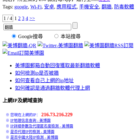
Tags:
google
,
Wi-Fi
,
安卓
,
應用程式
,
手機安全
,
翻牆
,
防毒軟體
1 / 4
1
2
3
4
>>
Google搜尋
本站搜尋
美博園郵箱自動回復獲取最新翻牆軟體
如何檢測ip是否被牆
如何查看自己上網的ip地址
如何確認是通過翻牆軟體代理上網
上網IP及網域查詢
216.73.216.229
※ 您現在上網的IP：
※
IP地理信息查詢 - 美博園
※
IP詳細參數及代理匿名度檢測 - 美博園
※
是否代理IP的檢測 - 美博園
※
是否中國大陸IP檢測 - 美博園