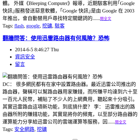
體。 外媒《Bleeping Computer》報導，近期駭客利用｢Google
快訊｣服務發送惡意軟體，｢Google 快訊｣是由 Google 在 2003
年推出，會自動替用戶尋找特定關鍵詞的......
閱全文
Tags:
flash
,
google
,
挖礦
,
駭客
翻牆問答：使用迅雷路由器有何風險？恐怖
2014-6-5 8:46:27 Thu
資訊安全
留言
DC： 很多網民都有在家中設置路由器。最近迅雷公司推出的
路由器，聲稱可以幫路由器用家賺錢，而所賺平均達到六十至
一百元人民幣，補貼了不少人的上網費用，聽起來十分吸引。
其實迅雷路由這項新功能，到底搞什麼？ 李： 迅雷推出的路
由器所附的賺錢功能，其實是將你的頻寬，以至部分路由器的
運算能力分享給迅雷公司的雲端運算等服務，因......
閱全文
Tags:
安全網路
,
挖礦