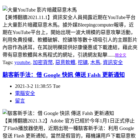
【美博翻牆2021.11.1】資訊安全人員揭露近期在YouTube平台
上大量影片暗藏惡意木馬。據外媒Bleepingcomputer報導，近
期在YouTube平台上，開始出現一波大規模的惡意攻擊活動，
利用免費授權、軟體破解、挖礦等等數十項吸引人的主題影片
內容作為誘耳，在其說明欄提供好康優惠或下載連結，藉此夾
帶有惡意軟體與木馬程式的網址，引誘網友點擊......
閱全文
Tags:
youtube
,
加密貨幣
,
惡意軟體
,
挖礦
,
木馬
,
資訊安全
駭客新手法：借 Google 快訊 傳送 Falsh 更新通知
2021-3-2 11:38:55 Tue
電腦安全
留言
【美博翻牆2021.3.2】Adobe 官方已經於今年1月1日正式停止
了Flash播放器使用，近期出現一種駭客新手法：利用 Google
發送 Flash 更新通知，當然是假冒的，藉機讓用戶下載惡意軟