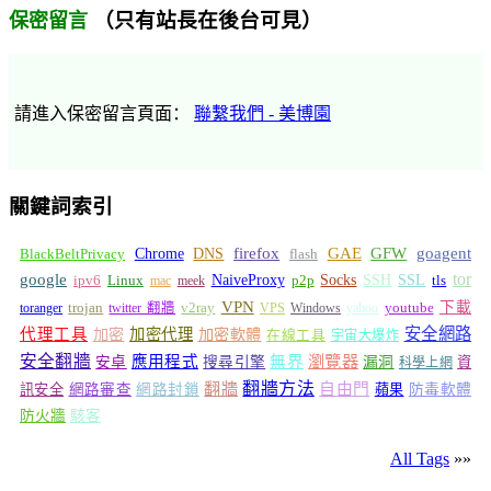
（只有站長在後台可見）
保密留言
請進入保密留言頁面：
聯繫我們 - 美博園
關鍵詞索引
GFW
Chrome
firefox
GAE
goagent
BlackBeltPrivacy
DNS
flash
tor
google
Socks
NaiveProxy
p2p
SSH
SSL
ipv6
Linux
mac
meek
tls
VPN
v2ray
下載
toranger
trojan
twitter 翻牆
VPS
Windows
yahoo
youtube
安全網路
代理工具
加密
加密代理
加密軟體
在線工具
宇宙大爆炸
安全翻牆
瀏覽器
應用程式
無界
安卓
搜尋引擎
漏洞
資
科學上網
翻牆
翻牆方法
自由門
訊安全
網路審查
網路封鎖
蘋果
防毒軟體
防火牆
駭客
All Tags
»»