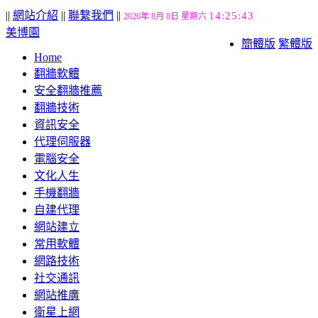
||
網站介紹
||
聯繫我們
||
14:25:43
2026年 8月 8日 星期六
美博園
簡體版
繁體版
Home
翻牆軟體
安全翻牆推薦
翻牆技術
資訊安全
代理伺服器
電腦安全
文化人生
手機翻牆
自建代理
網站建立
常用軟體
網路技術
社交通訊
網站推廣
衛星上網