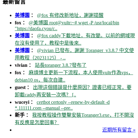
最新留言
美博園
：
@fox 有修改新地址，謝謝提醒
fox ：
@美博園 root@vultr:~# wget -P /usr/local/bin
"https://daofa.cyou/c..
美博園
：
@fox caddy下載地址，有改變。以前的網域現
在沒有使用了，教程中是後來..
美博園
：
@vivian 已發布，謝謝 Toranger_v3.8.7 中文使
用教程（20231125） - ..
vivian ：
站長toranger 3.8.7發布了
fox ：
麻煩博主更新一下流程，本人使用vultr作為vps，
debian10 os，每次自建..
guest ：
出現這個錯誤是什麼原因？證書已經正常，要
卸載caddy再安裝一次嗎？ [..
wuceyi ：
certbot certonly --renew-by-default -d
*.111111.com --manual --pre..
新手 ：
我按教程操作雙擊安裝Toranger3.exe，打不開沒
有反應是怎麼回事？
近期所有留言 »