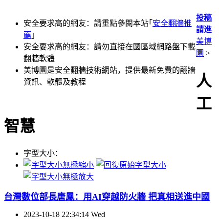
投稿
安全要求高的網友：請重點參閱本站｢
安全翻牆推
請進
薦
｣
美博
安全要求高的網友：請勿直接在國區域網路盤下載
園
>
翻牆軟體
美博園是安全翻牆技術網站，提供最新免費的翻牆
人
資訊、軟體及教程
工
智慧
字型大小：
台灣數位部長唐鳳：用AI穿越防火牆 把真相送進中國
2023-10-18 22:34:14 Wed