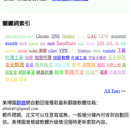
關鍵詞索引
GFW
Chrome
firefox
GAE
goagent
BlackBeltPrivacy
DNS
flash
tor
google
Socks
NaiveProxy
p2p
SSH
SSL
ipv6
Linux
mac
meek
tls
VPN
v2ray
下載
toranger
trojan
twitter 翻牆
VPS
Windows
yahoo
youtube
安全網路
代理工具
加密
加密代理
加密軟體
在線工具
宇宙大爆炸
安全翻牆
瀏覽器
應用程式
無界
安卓
搜尋引擎
漏洞
資
科學上網
翻牆
翻牆方法
自由門
訊安全
網路審查
網路封鎖
蘋果
防毒軟體
防火牆
駭客
All Tags
»»
美博園
翻牆
網自動回復獲取最新翻牆軟體信箱：
allinfa01@gmail.com
郵件標題、正文可以任意寫或無，一般幾分鐘內可收到自動回
信。美博園會根據軟體升級情況隨時更新索取內容。