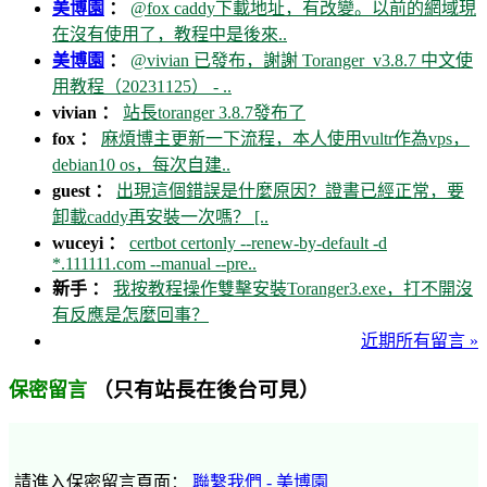
美博園
：
@fox caddy下載地址，有改變。以前的網域現
在沒有使用了，教程中是後來..
美博園
：
@vivian 已發布，謝謝 Toranger_v3.8.7 中文使
用教程（20231125） - ..
vivian ：
站長toranger 3.8.7發布了
fox ：
麻煩博主更新一下流程，本人使用vultr作為vps，
debian10 os，每次自建..
guest ：
出現這個錯誤是什麼原因？證書已經正常，要
卸載caddy再安裝一次嗎？ [..
wuceyi ：
certbot certonly --renew-by-default -d
*.111111.com --manual --pre..
新手 ：
我按教程操作雙擊安裝Toranger3.exe，打不開沒
有反應是怎麼回事？
近期所有留言 »
（只有站長在後台可見）
保密留言
請進入保密留言頁面：
聯繫我們 - 美博園