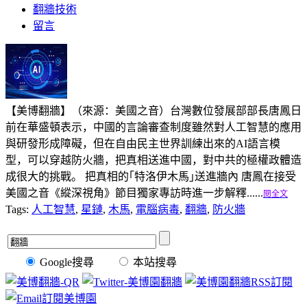
翻牆技術
留言
【美博翻牆】（來源：美國之音）台灣數位發展部部長唐鳳日
前在華盛頓表示，中國的言論審查制度雖然對人工智慧的應用
與研發形成障礙，但在自由民主世界訓練出來的AI語言模
型，可以穿越防火牆，把真相送進中國，對中共的極權政體造
成很大的挑戰。 把真相的｢特洛伊木馬｣送進牆內 唐鳳在接受
美國之音《縱深視角》節目獨家專訪時進一步解釋......
閱全文
Tags:
人工智慧
,
星鏈
,
木馬
,
電腦病毒
,
翻牆
,
防火牆
Google搜尋
本站搜尋