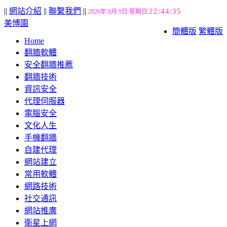
||
網站介紹
||
聯繫我們
||
22:44:35
2026年 8月 9日 星期日
美博園
簡體版
繁體版
Home
翻牆軟體
安全翻牆推薦
翻牆技術
資訊安全
代理伺服器
電腦安全
文化人生
手機翻牆
自建代理
網站建立
常用軟體
網路技術
社交通訊
網站推廣
衛星上網