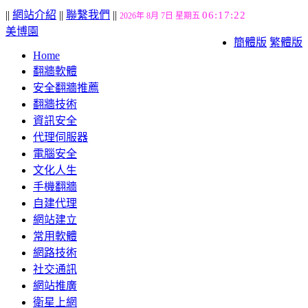
||
網站介紹
||
聯繫我們
||
06:17:22
2026年 8月 7日 星期五
美博園
簡體版
繁體版
Home
翻牆軟體
安全翻牆推薦
翻牆技術
資訊安全
代理伺服器
電腦安全
文化人生
手機翻牆
自建代理
網站建立
常用軟體
網路技術
社交通訊
網站推廣
衛星上網