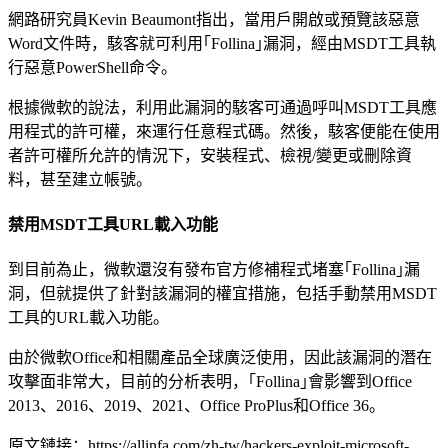
網路研究員Kevin Beaumont指出，當用戶開啟或預覽該惡意
Word文件時，駭客就可利用｢Follina｣漏洞，經由MSDT工具執
行惡意PowerShell命令。
根據微軟的說法，利用此漏洞的駭客可通過呼叫MSDT工具應
用程式的許可權，來運行任意程式碼。然後，駭客便能在使用
者許可權所允許的情況下，安裝程式、檢視/變更或刪除資
料，甚至建立帳號。
禁用MSDT工具URL載入功能
到目前為止，微軟還沒有發布官方修補程式堵塞｢Follina｣漏
洞，但就提供了針對該漏洞的權宜措施，包括手動禁用MSDT
工具的URL載入功能。
由於微軟Office和相關產品全球廣泛使用，因此該漏洞的潛在
攻擊面非常大，目前的分析表明，｢Follina｣會影響到Office
2013、2016、2019、2021、Office ProPlus和Office 36。
原文鏈接：https://allinfa.com/zh-tw/hackers-exploit-microsoft-