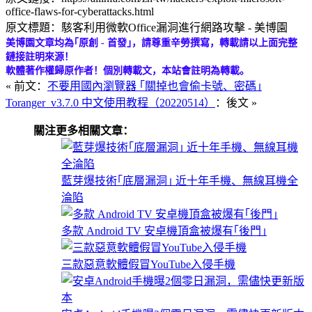
office-flaws-for-cyberattacks.html
原文標題：駭客利用微軟Office漏洞進行網路攻擊 - 美博園
美博園文章均為｢原創 - 首發｣，請尊重辛勞撰寫，轉載請以上面完整
鏈接註明來源！
軟體著作權歸原作者！個別轉載文，本站會註明為轉載。
« 前文：
不要用國內瀏覽器 ｢關掉也會偷卡號、密碼｣
Toranger_v3.7.0 中文使用教程（20220514）
：後文 »
關注更多相關文章：
藍芽爆技術｢底層漏洞｣ 近十年手機、無線耳機全
淪陷
多款 Android TV 安卓機頂盒被爆有｢後門｣
三款惡意軟體假冒YouTube入侵手機