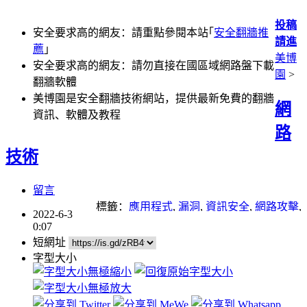
投稿
安全要求高的網友：請重點參閱本站｢
安全翻牆推
請進
薦
｣
美博
安全要求高的網友：請勿直接在國區域網路盤下載
園
>
翻牆軟體
美博園是安全翻牆技術網站，提供最新免費的翻牆
網
資訊、軟體及教程
路
技術
留言
標籤：
應用程式
,
漏洞
,
資訊安全
,
網路攻擊
,
2022-6-3
駭客
0:07
短網址
字型大小