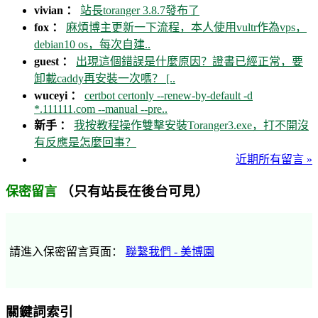
vivian ：
站長toranger 3.8.7發布了
fox ：
麻煩博主更新一下流程，本人使用vultr作為vps，
debian10 os，每次自建..
guest ：
出現這個錯誤是什麼原因？證書已經正常，要
卸載caddy再安裝一次嗎？ [..
wuceyi ：
certbot certonly --renew-by-default -d
*.111111.com --manual --pre..
新手 ：
我按教程操作雙擊安裝Toranger3.exe，打不開沒
有反應是怎麼回事？
近期所有留言 »
（只有站長在後台可見）
保密留言
請進入保密留言頁面：
聯繫我們 - 美博園
關鍵詞索引