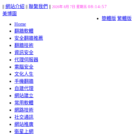
||
網站介紹
||
聯繫我們
||
08:14:57
2026年 8月 7日 星期五
美博園
簡體版
繁體版
Home
翻牆軟體
安全翻牆推薦
翻牆技術
資訊安全
代理伺服器
電腦安全
文化人生
手機翻牆
自建代理
網站建立
常用軟體
網路技術
社交通訊
網站推廣
衛星上網