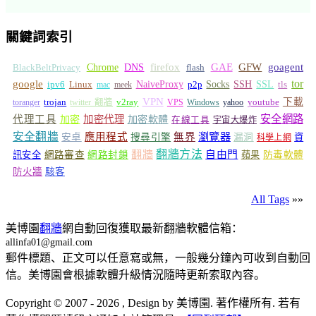
關鍵詞索引
GFW
Chrome
firefox
GAE
goagent
BlackBeltPrivacy
DNS
flash
tor
google
Socks
NaiveProxy
p2p
SSH
SSL
ipv6
Linux
mac
meek
tls
VPN
v2ray
下載
toranger
trojan
twitter 翻牆
VPS
Windows
yahoo
youtube
安全網路
代理工具
加密
加密代理
加密軟體
在線工具
宇宙大爆炸
安全翻牆
瀏覽器
應用程式
無界
安卓
搜尋引擎
漏洞
資
科學上網
翻牆
翻牆方法
自由門
訊安全
網路審查
網路封鎖
蘋果
防毒軟體
防火牆
駭客
All Tags
»»
美博園
翻牆
網自動回復獲取最新翻牆軟體信箱：
allinfa01@gmail.com
郵件標題、正文可以任意寫或無，一般幾分鐘內可收到自動回
信。美博園會根據軟體升級情況隨時更新索取內容。
Copyright © 2007 - 2026 , Design by 美博園. 著作權所有. 若有