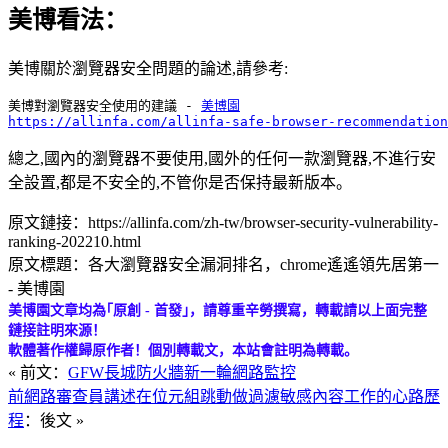
美博看法：
美博關於瀏覽器安全問題的論述,請參考:
美博對瀏覽器安全使用的建議 - 
美博園
https://allinfa.com/allinfa-safe-browser-recommendation
總之,國內的瀏覽器不要使用,國外的任何一款瀏覽器,不進行安
全設置,都是不安全的,不管你是否保持最新版本。
原文鏈接：https://allinfa.com/zh-tw/browser-security-vulnerability-
ranking-202210.html
原文標題：各大瀏覽器安全漏洞排名，chrome遙遙領先居第一
- 美博園
美博園文章均為｢原創 - 首發｣，請尊重辛勞撰寫，轉載請以上面完整
鏈接註明來源！
軟體著作權歸原作者！個別轉載文，本站會註明為轉載。
« 前文：
GFW長城防火牆新一輪網路監控
前網路審查員講述在位元組跳動做過濾敏感內容工作的心路歷
程
：後文 »