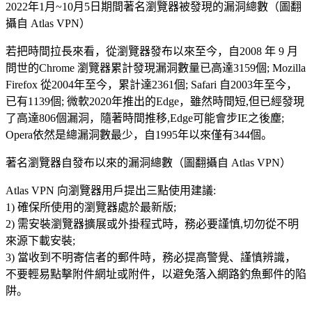
2022年1月~10月5日期間著名瀏覽器被發現的漏洞總數（圖翻
攝自 Atlas VPN）
若把時間拉長來看，從瀏覽器發布以來至今，自2008 年 9 月
問世的Chrome 瀏覽器累計發現漏洞數量已高達3159個; Mozilla
Firefox 從2004年至今，累計達2361個; Safari 自2003年至今，
已有1139個; 微軟2020年推出的Edge，雖然時間短,但已經發現
了高達806個漏洞，隨著時間推移,Edge可能會步IE之後塵;
Opera依然是總漏洞數最少，自1995年以來僅有344個。
著名瀏覽器自發布以來的漏洞總數（圖翻攝自 Atlas VPN）
Atlas VPN 向瀏覽器用戶提出三點使用建議:
1) 確保所使用的瀏覽器處於最新版;
2) 需安裝瀏覽器擴展或外掛程式時，務必要謹慎,切勿從不明
來源下載安裝;
3) 當收到不明寄信者的郵件時，務必提高警覺、謹慎辨識，
不要輕易點擊附件網址或附件，以避免落入網路釣魚郵件的陷
阱。