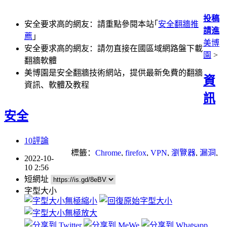
投稿
安全要求高的網友：請重點參閱本站｢
安全翻牆推
請進
薦
｣
美博
安全要求高的網友：請勿直接在國區域網路盤下載
園
>
翻牆軟體
美博園是安全翻牆技術網站，提供最新免費的翻牆
資
資訊、軟體及教程
訊
安全
10評論
標籤：
Chrome
,
firefox
,
VPN
,
瀏覽器
,
漏洞
,
2022-10-
蘋果
10 2:56
短網址
字型大小