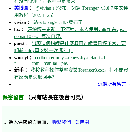
在沒有使用了，教程中是後來..
美博園
：
@vivian 已發布，謝謝 Toranger_v3.8.7 中文使
用教程（20231125） - ..
vivian ：
站長toranger 3.8.7發布了
fox ：
麻煩博主更新一下流程，本人使用vultr作為vps，
debian10 os，每次自建..
guest ：
出現這個錯誤是什麼原因？證書已經正常，要
卸載caddy再安裝一次嗎？ [..
wuceyi ：
certbot certonly --renew-by-default -d
*.111111.com --manual --pre..
新手 ：
我按教程操作雙擊安裝Toranger3.exe，打不開沒
有反應是怎麼回事？
近期所有留言 »
（只有站長在後台可見）
保密留言
請進入保密留言頁面：
聯繫我們 - 美博園