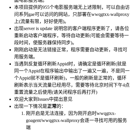
面电影服务端。
本项目提供的955个电影服务端无上述限制，可以自由访
问系列gae可以访问的网站，只部署在wwqgtxx-wallproxy
上(流量有限，好好使用)。
出现server is update 说明您的客户端程序更新了，请各位
重新启动客户端程序，等待自动更新(可能会需要等待一
段时间，使服务器保持同步)。
刚刚启动是无法链接正常，程序需要自动更新，寻找可
用服务端。
当遇到反复循环刷新Appid时，请确定是循环刷新(就是
同一个Appid在程序输出中输出了一遍又一遍，不是同一
个Appid就不是循环刷新)，一般的刷新是正常的，循环
刷新表示当天流量已经用尽，需要等待北京时间下午4点
重置流量之后使用(请关闭程序后再打开)
欢迎大家到Issues中提出意见
出现一下情况是
正常
的：
刚开启是无法连接，因为刚开启时wwqgtxx-
goagent/wwqgtxx-wallproxy会逐一寻找可用的服务
端