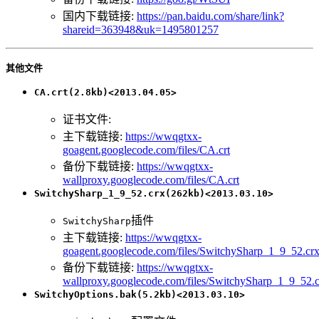
国内下载链接:
https://pan.baidu.com/share/link?
shareid=363948&uk=1495801257
其他文件
CA.crt(2.8kb)<2013.04.05>
证书文件:
主下载链接:
https://wwqgtxx-
goagent.googlecode.com/files/CA.crt
备份下载链接:
https://wwqgtxx-
wallproxy.googlecode.com/files/CA.crt
SwitchySharp_1_9_52.crx(262kb)<2013.03.10>
插件
SwitchySharp
主下载链接:
https://wwqgtxx-
goagent.googlecode.com/files/SwitchySharp_1_9_52.cr
备份下载链接:
https://wwqgtxx-
wallproxy.googlecode.com/files/SwitchySharp_1_9_52.
SwitchyOptions.bak(5.2kb)<2013.03.10>