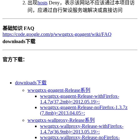
出现
hosts
Deny，表示该网站不应该通过本项目访
问，应通过自行架设服务端解决或直接访问
基础知识 FAQ
https://code.google.com/p/wwqgtxx-goagent/wiki/FAQ
downloads下载
官方下载：
downloads下载
wwqgtxx-goagent-Release系列
wwqgtxx-goagent-Release-withFirefox-
1.4.7z(37.2mb)<2012.05.19>:
wwqgtxx-goagent-Release-noFirefox-1.3.7z
(7.8mb)<2013.04.05>:
wwqgtxx-wallproxy-Release系列
wwqgtxx-wallproxy-Release-withFirefox-
1.4.7z(36.9mb)<2013.05.19>:
wwqgtxx-wallproxy-Release-noFirefox-