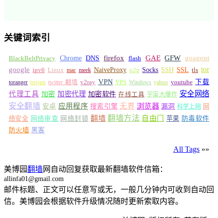
关键词索引
GFW
Chrome
firefox
GAE
goagent
BlackBeltPrivacy
DNS
flash
tor
google
Socks
NaiveProxy
p2p
SSH
SSL
ipv6
Linux
mac
meek
tls
VPN
v2ray
下载
toranger
trojan
twitter 翻墙
VPS
Windows
yahoo
youtube
安全网络
代理工具
加密
加密代理
加密软件
在线工具
宇宙大爆炸
安全翻墙
浏览器
应用程序
无界
安卓
搜索引擎
漏洞
网
科学上网
翻墙
翻墙方法
自由门
络安全
网络审查
网络封锁
苹果
防毒软件
防火墙
黑客
All Tags
»»
美博园
翻墙
网自动回复获取最新翻墙软件信箱：
allinfa01@gmail.com
邮件标题、正文可以任意写或无，一般几分钟内可收到自动回
信。美博园会根据软件升级情况随时更新索取内容。