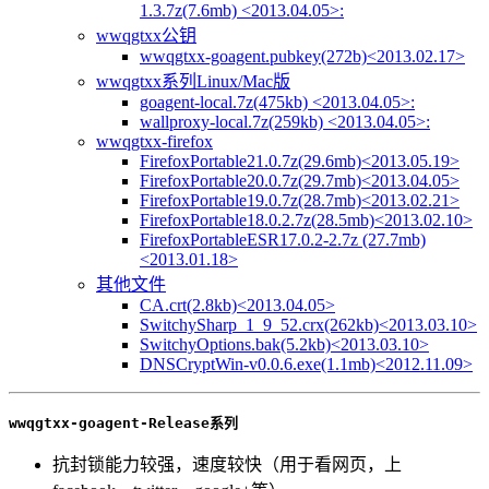
1.3.7z(7.6mb) <2013.04.05>:
wwqgtxx公钥
wwqgtxx-goagent.pubkey(272b)<2013.02.17>
wwqgtxx系列Linux/Mac版
goagent-local.7z(475kb) <2013.04.05>:
wallproxy-local.7z(259kb) <2013.04.05>:
wwqgtxx-firefox
FirefoxPortable21.0.7z(29.6mb)<2013.05.19>
FirefoxPortable20.0.7z(29.7mb)<2013.04.05>
FirefoxPortable19.0.7z(28.7mb)<2013.02.21>
FirefoxPortable18.0.2.7z(28.5mb)<2013.02.10>
FirefoxPortableESR17.0.2-2.7z (27.7mb)
<2013.01.18>
其他文件
CA.crt(2.8kb)<2013.04.05>
SwitchySharp_1_9_52.crx(262kb)<2013.03.10>
SwitchyOptions.bak(5.2kb)<2013.03.10>
DNSCryptWin-v0.0.6.exe(1.1mb)<2012.11.09>
wwqgtxx-goagent-Release系列
抗封锁能力较强，速度较快（用于看网页，上