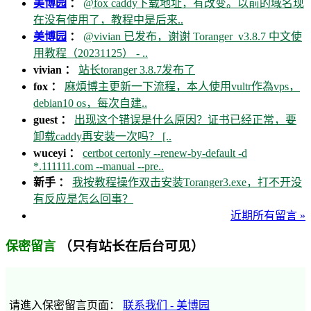
美博园
：
@fox caddy下载地址，有改变。以前的域名现
在没有使用了，教程中是后来..
美博园
：
@vivian 已发布，谢谢 Toranger_v3.8.7 中文使
用教程（20231125） - ..
vivian ：
站长toranger 3.8.7发布了
fox ：
麻煩博主更新一下流程，本人使用vultr作為vps，
debian10 os，每次自建..
guest ：
出现这个错误是什么原因？证书已经正常，要
卸载caddy再安装一次吗？ [..
wuceyi ：
certbot certonly --renew-by-default -d
*.111111.com --manual --pre..
新手 ：
我按教程操作双击安装Toranger3.exe，打不开没
有反应是怎么回事？
近期所有留言 »
（只有站长在后台可见）
保密留言
请進入保密留言页面：
联系我们 - 美博园