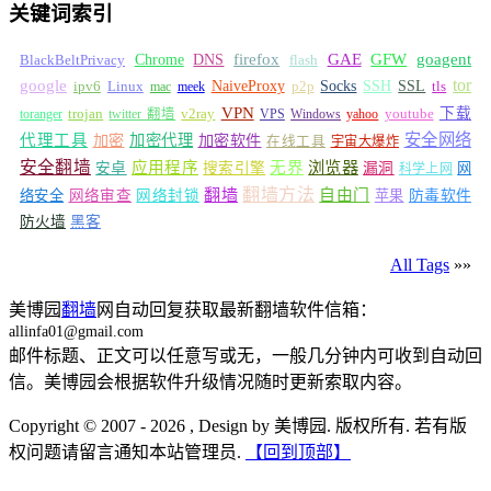
关键词索引
GFW
Chrome
firefox
GAE
goagent
BlackBeltPrivacy
DNS
flash
tor
google
Socks
NaiveProxy
p2p
SSH
SSL
ipv6
Linux
mac
meek
tls
VPN
v2ray
下载
toranger
trojan
twitter 翻墙
VPS
Windows
yahoo
youtube
安全网络
代理工具
加密
加密代理
加密软件
在线工具
宇宙大爆炸
安全翻墙
浏览器
应用程序
无界
安卓
搜索引擎
漏洞
网
科学上网
翻墙
翻墙方法
自由门
络安全
网络审查
网络封锁
苹果
防毒软件
防火墙
黑客
All Tags
»»
美博园
翻墙
网自动回复获取最新翻墙软件信箱：
allinfa01@gmail.com
邮件标题、正文可以任意写或无，一般几分钟内可收到自动回
信。美博园会根据软件升级情况随时更新索取内容。
Copyright © 2007 - 2026 , Design by 美博园. 版权所有. 若有版
权问题请留言通知本站管理员.
【回到顶部】