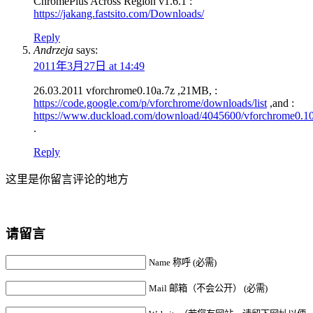
ChromePlus Across Region v1.6.1 :
https://jakang.fastsito.com/Downloads/
Reply
Andrzeja
says:
2011年3月27日 at 14:49
26.03.2011 vforchrome0.10a.7z ,21MB, :
https://code.google.com/p/vforchrome/downloads/list
,and :
https://www.duckload.com/download/4045600/vforchrome0.10
.
Reply
这里是你留言评论的地方
请留言
Name 称呼 (必需)
Mail 邮箱（不会公开） (必需)