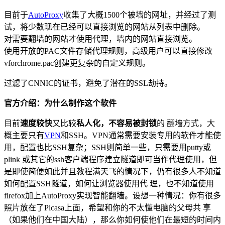
目前于
AutoProxy
收集了大概1500个被墙的网址，并经过了测
试，将少数现在已经可以直接浏览的网站从列表中删除。
对需要翻墙的网站才使用代理，墙内的网站直接浏览。
使用开放的PAC文件存储代理规则，高级用户可以直接修改
vforchrome.pac创建更复杂的自定义规则。
过滤了CNNIC的证书，避免了潜在的SSL劫持。
官方介绍：为什么制作这个软件
目前
速度较快
又比较
私人化，不容易被封锁
的 翻墙方式，大
概主要只有
VPN
和SSH。VPN通常需要安装专用的软件才能使
用，配置也比SSH复杂；SSH则简单一些，只需要用putty或
plink 或其它的ssh客户端程序建立隧道即可当作代理使用，但
是即使简便如此并且教程满天飞的情况下，仍有很多人不知道
如何配置SSH隧道，如何让浏览器使用代 理，也不知道使用
firefox加上AutoProxy实现智能翻墙。设想一种情况：你有很多
照片放在了Picasa上面，希望和你的不太懂电脑的父母共 享
（如果他们在中国大陆），那么你如何使他们在最短的时间内