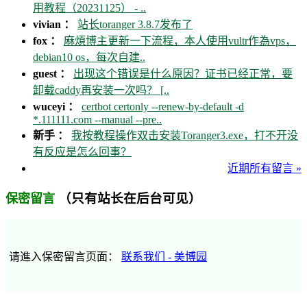
用教程（20231125） - ..
vivian ：
站长toranger 3.8.7发布了
fox ：
麻煩博主更新一下流程，本人使用vultr作為vps，
debian10 os，每次自建..
guest ：
出现这个错误是什么原因？证书已经正常，要
卸载caddy再安装一次吗？ [..
wuceyi ：
certbot certonly --renew-by-default -d
*.111111.com --manual --pre..
新手 ：
我按教程操作双击安装Toranger3.exe，打不开没
有反应是怎么回事？
近期所有留言 »
（只有站长在后台可见）
保密留言
请進入保密留言页面：
联系我们 - 美博园