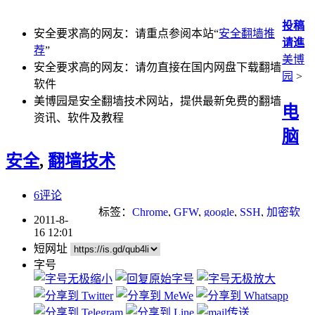
投稿
安全要求高的网友：请重点参阅本站“
安全翻墙推
请進
荐
”
美博
安全要求高的网友：请勿直接在国内网盘下载翻墙
园
>
软件
美博园是安全翻墙技术网站，提供最新免费的翻墙
电
资讯、软件及教程
脑
安全
,
翻墙技术
6评论
标签：
Chrome
,
GFW
,
google
,
SSH
,
加密软
2011-8-
件
,
安全翻墙
16 12:01
短网址
字号