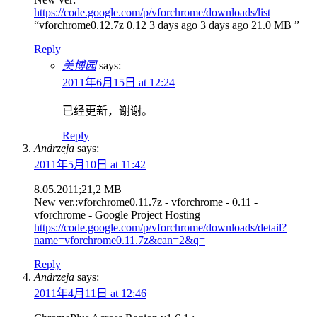
https://code.google.com/p/vforchrome/downloads/list
“vforchrome0.12.7z 0.12 3 days ago 3 days ago 21.0 MB ”
Reply
美博园
says:
2011年6月15日 at 12:24
已经更新，谢谢。
Reply
Andrzeja
says:
2011年5月10日 at 11:42
8.05.2011;21,2 MB
New ver.:vforchrome0.11.7z - vforchrome - 0.11 -
vforchrome - Google Project Hosting
https://code.google.com/p/vforchrome/downloads/detail?
name=vforchrome0.11.7z&can=2&q=
Reply
Andrzeja
says:
2011年4月11日 at 12:46