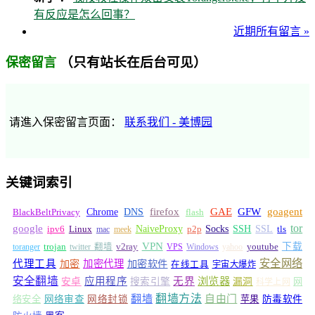
有反应是怎么回事？
近期所有留言 »
（只有站长在后台可见）
保密留言
请進入保密留言页面：
联系我们 - 美博园
关键词索引
GFW
Chrome
firefox
GAE
goagent
BlackBeltPrivacy
DNS
flash
tor
google
Socks
NaiveProxy
p2p
SSH
SSL
ipv6
Linux
mac
meek
tls
VPN
v2ray
下载
toranger
trojan
twitter 翻墙
VPS
Windows
yahoo
youtube
安全网络
代理工具
加密
加密代理
加密软件
在线工具
宇宙大爆炸
安全翻墙
浏览器
应用程序
无界
安卓
搜索引擎
漏洞
网
科学上网
翻墙
翻墙方法
自由门
络安全
网络审查
网络封锁
苹果
防毒软件