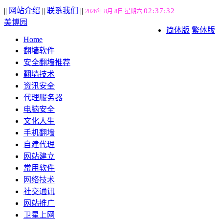
||
网站介绍
||
联系我们
||
02:37:33
2026年 8月 8日 星期六
美博园
简体版
繁体版
Home
翻墙软件
安全翻墙推荐
翻墙技术
资讯安全
代理服务器
电脑安全
文化人生
手机翻墙
自建代理
网站建立
常用软件
网络技术
社交通讯
网站推广
卫星上网