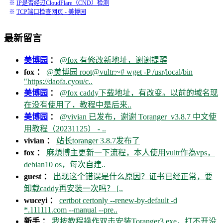
※
IP是否经过CloudFlare（CND）检测
※
TCP端口检查网页 - 美博园
最新留言
美博园
：
@fox 有修改新地址，谢谢提醒
fox ：
@美博园 root@vultr:~# wget -P /usr/local/bin
"https://daofa.cyou/c..
美博园
：
@fox caddy下载地址，有改变。以前的域名现
在没有使用了，教程中是后来..
美博园
：
@vivian 已发布，谢谢 Toranger_v3.8.7 中文使
用教程（20231125） - ..
vivian ：
站长toranger 3.8.7发布了
fox ：
麻煩博主更新一下流程，本人使用vultr作為vps，
debian10 os，每次自建..
guest ：
出现这个错误是什么原因？证书已经正常，要
卸载caddy再安装一次吗？ [..
wuceyi ：
certbot certonly --renew-by-default -d
*.111111.com --manual --pre..
新手 ：
我按教程操作双击安装Toranger3.exe，打不开没