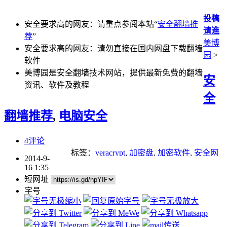
投稿
安全要求高的网友：请重点参阅本站“
安全翻墙推
请進
荐
”
美博
安全要求高的网友：请勿直接在国内网盘下载翻墙
园
>
软件
美博园是安全翻墙技术网站，提供最新免费的翻墙
安
资讯、软件及教程
全
翻墙推荐
,
电脑安全
4评论
标签：
veracrypt
,
加密盘
,
加密软件
,
安全网
2014-9-
络
16 1:35
短网址
字号