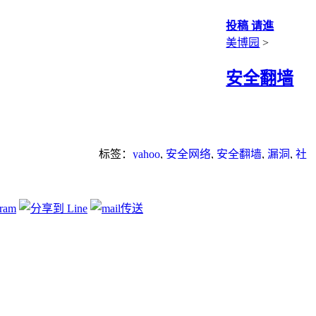
投稿 请進
美博园
>
安全翻墙
标签：
yahoo
,
安全网络
,
安全翻墙
,
漏洞
,
社
交软件
,
翻墙方法
,
防毒软件