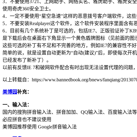
3．不要使用3721、上网助手、网络实名、雅虎助手、雅虎
使用奇虎360安全卫士。
4．一定不要使用“星空急速”这样的恶意拨号客户端软件，这
5．不要安装Realplayer这个软件，这个软件安装程序里面含
6．目前有几个系统补丁是可选的，包括IE7、正版验证补丁KB9
是下载后会在桌面右下角显示一个黄色盾牌图标（见前面的图示
这些可选的补丁有不足和不完善的地方，例如IE7的兼容性不
简单的说，就是设置自动更新为“自动(建议)”后，即使每次
已经发布了新补丁）。
以前有反馈IE 7和破网软件配合有时出现无法设置代理的问题
以上转载自：https://www.bannedbook.org/bnews/fanqiang/2013070
美博园
补充：
一、输入法：
国内的搜狗拼音输入法、拼音加加、QQ输入法、百度输入法
必应拼音也不建议使用
美博园推荐使用 Google拼音输入法