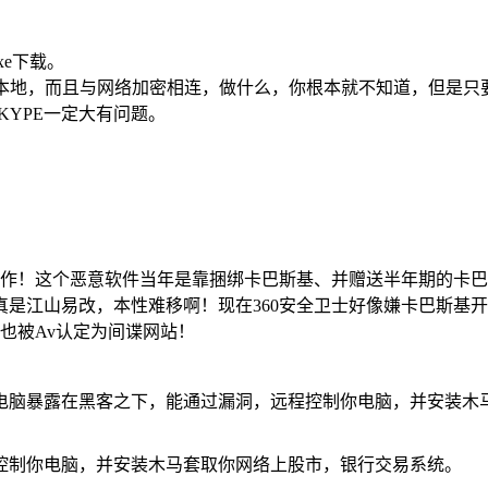
.exe下载。
在本地，而且与网络加密相连，做什么，你根本就不知道，但是只要你在
 SKYPE一定大有问题。
的代表作！这个恶意软件当年是靠捆绑卡巴斯基、并赠送半年期的卡
山易改，本性难移啊！现在360安全卫士好像嫌卡巴斯基开价过高把
也被Av认定为间谍网站！
电脑暴露在黑客之下，能通过漏洞，远程控制你电脑，并安装木
控制你电脑，并安装木马套取你网络上股市，银行交易系统。