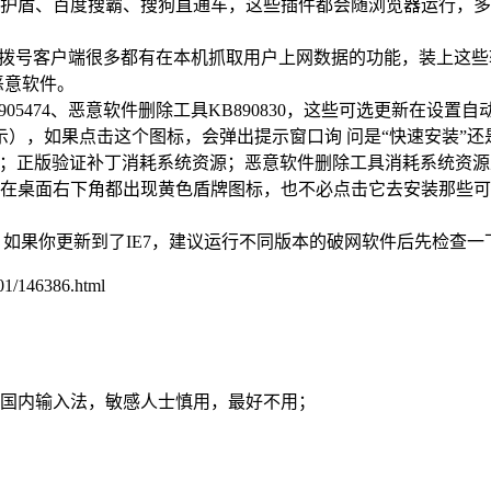
安全护盾、百度搜霸、搜狗直通车，这些插件都会随浏览器运行，
些拨号客户端很多都有在本机抓取用户上网数据的功能，装上这
有恶意软件。
05474、恶意软件删除工具KB890830，这些可选更新在设置
），如果点击这个图标，会弹出提示窗口询 问是“快速安装”还是
好；正版验证补丁消耗系统资源；恶意软件删除工具消耗系统资
开机在桌面右下角都出现黄色盾牌图标，也不必点击它去安装那些
，如果你更新到了IE7，建议运行不同版本的破网软件后先检查
1/146386.html
等国内输入法，敏感人士慎用，最好不用；