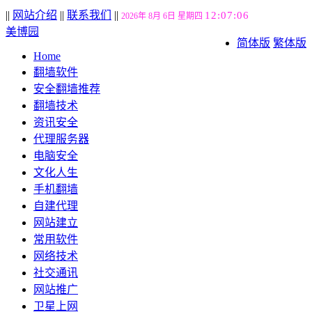
||
网站介绍
||
联系我们
||
12:07:07
2026年 8月 6日 星期四
美博园
简体版
繁体版
Home
翻墙软件
安全翻墙推荐
翻墙技术
资讯安全
代理服务器
电脑安全
文化人生
手机翻墙
自建代理
网站建立
常用软件
网络技术
社交通讯
网站推广
卫星上网