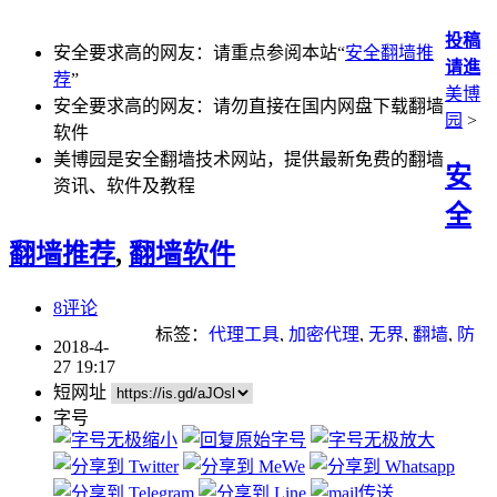
投稿
安全要求高的网友：请重点参阅本站“
安全翻墙推
请進
荐
”
美博
安全要求高的网友：请勿直接在国内网盘下载翻墙
园
>
软件
美博园是安全翻墙技术网站，提供最新免费的翻墙
安
资讯、软件及教程
全
翻墙推荐
,
翻墙软件
8评论
标签：
代理工具
,
加密代理
,
无界
,
翻墙
,
防
2018-4-
毒软件
27 19:17
短网址
字号