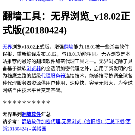
翻墙工具：无界浏览_v18.02正
式版(20180424)
无界
浏览v18.02正式版，增强
翻墙
能力,18.01被一些杀毒软件
误报，重新编译发布18.02，与18.01功能相同。无界浏览是本
站推荐的最好的
翻墙
软件加密代理工具之一。无界浏览除了具
备基于微软
浏览器
的全透明加密代理之外，启用了新发明的名
为雄鹰之路的超级
代理服务器
连接技术，能够搜寻协调全球各
种代理服务器资源供用户使用，速度快，容量无限大，为全球
网络自由技术平台奠定基础。
＊＊＊＊＊＊＊＊＊＊
无界系列
翻墙软件
汇总
请参考：
翻墙软件加密代理-无界浏览（含旧版）汇总下载(更
新20180424) - 美博园