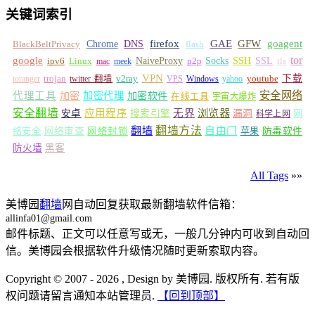
关键词索引
GFW
Chrome
firefox
GAE
goagent
BlackBeltPrivacy
DNS
flash
tor
google
Socks
NaiveProxy
p2p
SSH
SSL
ipv6
Linux
mac
meek
tls
VPN
v2ray
下载
toranger
trojan
twitter 翻墙
VPS
Windows
yahoo
youtube
安全网络
代理工具
加密
加密代理
加密软件
在线工具
宇宙大爆炸
安全翻墙
浏览器
应用程序
无界
安卓
搜索引擎
漏洞
网
科学上网
翻墙
翻墙方法
自由门
络安全
网络审查
网络封锁
苹果
防毒软件
防火墙
黑客
All Tags
»»
美博园
翻墙
网自动回复获取最新翻墙软件信箱：
allinfa01@gmail.com
邮件标题、正文可以任意写或无，一般几分钟内可收到自动回
信。美博园会根据软件升级情况随时更新索取内容。
Copyright © 2007 - 2026 , Design by 美博园. 版权所有. 若有版
权问题请留言通知本站管理员.
【回到顶部】