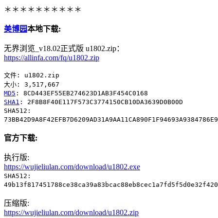
＊＊＊＊＊＊＊＊＊＊
美博园
本地下载:
无界浏览_v18.02正式版 u1802.zip：
https://allinfa.com/fq/u1802.zip
文件: u1802.zip
大小: 3,517,667
MD5
: 8CD443EF55EB274623D1AB3F454C0168
SHA1
: 2F8B8F40E117F573C3774150CB10DA3639D0B00D
SHA512:
73BB42D9A8F42EFB7D6209AD31A9AA11CA890F1F94693A9384786E9
官方下载:
执行版:
https://wujieliulan.com/download/u1802.exe
SHA512:
49b13f817451788ce38ca39a83bcac88eb8cec1a7fd5f5d0e32f420
压缩版:
https://wujieliulan.com/download/u1802.zip