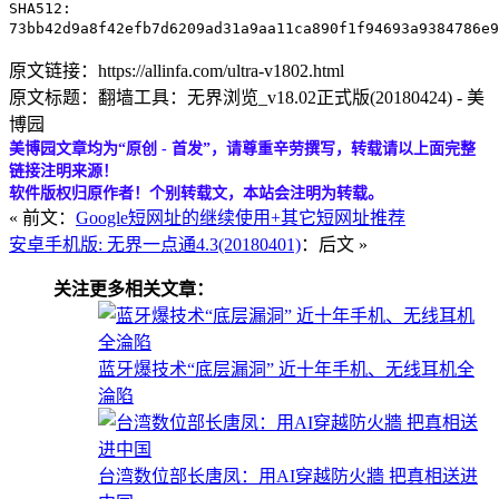
SHA512:
73bb42d9a8f42efb7d6209ad31a9aa11ca890f1f94693a9384786e9
原文链接：https://allinfa.com/ultra-v1802.html
原文标题：翻墙工具：无界浏览_v18.02正式版(20180424) - 美
博园
美博园文章均为“原创 - 首发”，请尊重辛劳撰写，转载请以上面完整
链接注明来源！
软件版权归原作者！个别转载文，本站会注明为转载。
« 前文：
Google短网址的继续使用+其它短网址推荐
安卓手机版: 无界一点通4.3(20180401)
：后文 »
关注更多相关文章：
蓝牙爆技术“底层漏洞” 近十年手机、无线耳机全
淪陷
台湾数位部长唐凤：用AI穿越防火牆 把真相送进