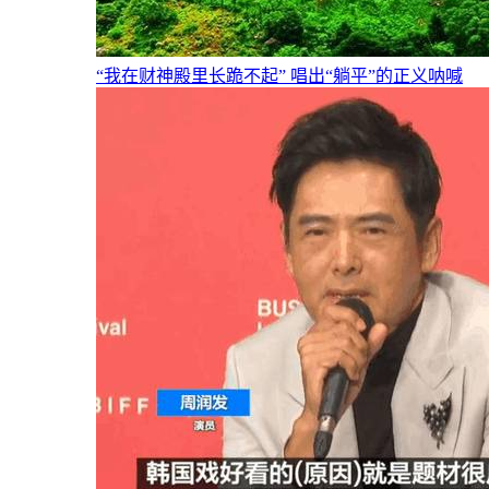
“我在财神殿里长跪不起” 唱出“躺平”的正义呐喊