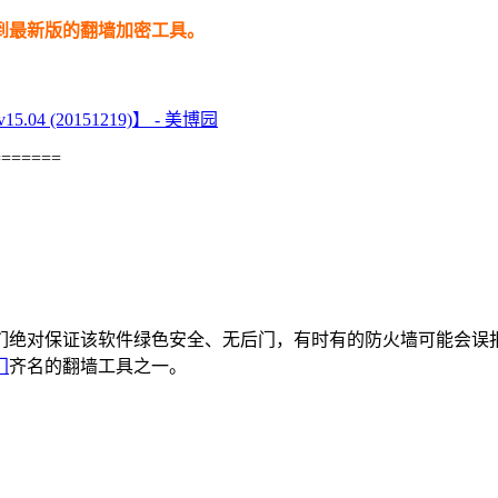
到最新版的翻墙加密工具。
(20151219)】 - 美博园
=======
！
们绝对保证该软件绿色安全、无后门，有时有的防火墙可能会误
门
齐名的翻墙工具之一。