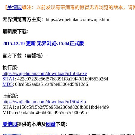
【
美博园
编注：以前发现有带病毒的假冒无界浏览的版本，请
无界浏览官方主页
：https://wujieliulan.com/wujie.htm
最新版下载：
2015-12-19 更新 无界浏览v15.04正式版
官方下载（需翻墙）：
执行版:
https://wujieliulan.com/download/u1504.exe
SHA1
: 422c97228c56f57b8391f8a19f49f1b9f653b264
MD5
: 08cd5b2aa0a51caf9be8306ed5f912d6
压缩版:
https://wujieliulan.com/download/u1504.zip
SHA1: a150c5f15b2f75b950e236bd828fb301fbd4e4d9
MD5: ec9ada5bd466b06fad955e57c90059fc
美博园
提供的本地及
网盘
下载：