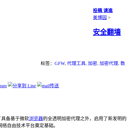
投稿 请進
美博园
>
安全翻墙
标签：
GFW
,
代理工具
,
加密
,
加密代理
,
数
字签名
,
无界
,
浏览器
,
自由门
了具备基于微软
浏览器
的全透明加密代理之外，启用了新发明的
网络自由技术平台奠定基础。