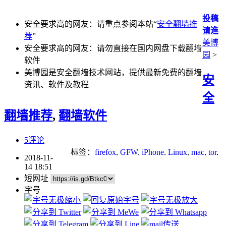
投稿
安全要求高的网友：请重点参阅本站“
安全翻墙推
请進
荐
”
美博
安全要求高的网友：请勿直接在国内网盘下载翻墙
园
>
软件
美博园是安全翻墙技术网站，提供最新免费的翻墙
安
资讯、软件及教程
全
翻墙推荐
,
翻墙软件
5评论
标签：
firefox
,
GFW
,
iPhone
,
Linux
,
mac
,
tor
,
2018-11-
VPN
,
代理工具
,
加密
,
加密代理
,
安全翻墙
,
14 18:51
安卓
,
无界
,
自由门
短网址
字号