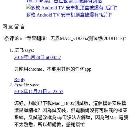
YouTube 禁广告拦截 高手破解有新招
多款 Android TV 安卓机顶盒被爆有“后门”
网 友 留 言
5条评论 in “苹果翻墙：无界MAC_v18.05a测试版(20181113)”
王飞
says:
2019年5月28日 at 04:57
只能用chrome，不能用其他的任何app
Reply
Frankie
says:
2018年11月21日 at 23:57
您好，想問已下載Mac _18.05測試版，這個檔是安裝檔
還是壓縮檔？因為試安裝，但電腦說沒有可裝載的檔案
系統，又試過改檔為zip但沒法去解壓，因為對Mac 電腦
不太熟悉，所以想請教，感謝幫忙