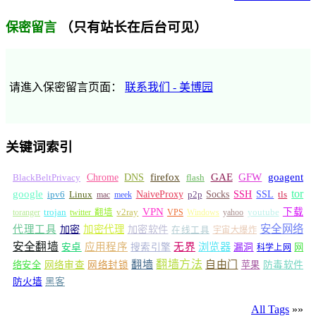
（只有站长在后台可见）
保密留言
请進入保密留言页面：
联系我们 - 美博园
关键词索引
GFW
Chrome
firefox
GAE
goagent
BlackBeltPrivacy
DNS
flash
tor
google
Socks
NaiveProxy
p2p
SSH
SSL
ipv6
Linux
mac
meek
tls
VPN
v2ray
下载
toranger
trojan
twitter 翻墙
VPS
Windows
yahoo
youtube
安全网络
代理工具
加密
加密代理
加密软件
在线工具
宇宙大爆炸
安全翻墙
浏览器
应用程序
无界
安卓
搜索引擎
漏洞
网
科学上网
翻墙
翻墙方法
自由门
络安全
网络审查
网络封锁
苹果
防毒软件
防火墙
黑客
All Tags
»»