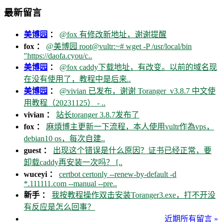
最新留言
美博园
：
@fox 有修改新地址，谢谢提醒
fox ：
@美博园 root@vultr:~# wget -P /usr/local/bin
"https://daofa.cyou/c..
美博园
：
@fox caddy下载地址，有改变。以前的域名现
在没有使用了，教程中是后来..
美博园
：
@vivian 已发布，谢谢 Toranger_v3.8.7 中文使
用教程（20231125） - ..
vivian ：
站长toranger 3.8.7发布了
fox ：
麻煩博主更新一下流程，本人使用vultr作為vps，
debian10 os，每次自建..
guest ：
出现这个错误是什么原因？证书已经正常，要
卸载caddy再安装一次吗？ [..
wuceyi ：
certbot certonly --renew-by-default -d
*.111111.com --manual --pre..
新手 ：
我按教程操作双击安装Toranger3.exe，打不开没
有反应是怎么回事？
近期所有留言 »