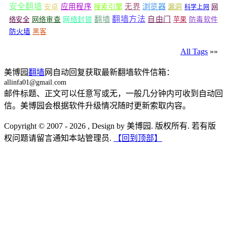
安全翻墙
浏览器
应用程序
无界
安卓
搜索引擎
漏洞
网
科学上网
翻墙
翻墙方法
自由门
络安全
网络审查
网络封锁
苹果
防毒软件
防火墙
黑客
All Tags
»»
美博园
翻墙
网自动回复获取最新翻墙软件信箱：
allinfa01@gmail.com
邮件标题、正文可以任意写或无，一般几分钟内可收到自动回
信。美博园会根据软件升级情况随时更新索取内容。
Copyright © 2007 - 2026 , Design by 美博园. 版权所有. 若有版
权问题请留言通知本站管理员.
【回到顶部】