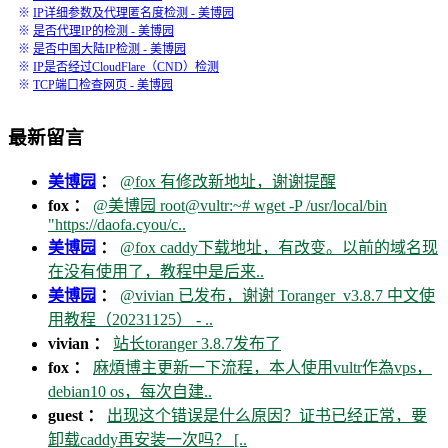
※
IP详细参数及代理匿名度检测 - 美博园
※
是否代理IP的检测 - 美博园
※
是否中国大陆IP检测 - 美博园
※
IP是否经过CloudFlare（CND）检测
※
TCP端口检查网页 - 美博园
最新留言
美博园
：
@fox 有修改新地址，谢谢提醒
fox ：
@美博园 root@vultr:~# wget -P /usr/local/bin
"https://daofa.cyou/c..
美博园
：
@fox caddy下载地址，有改变。以前的域名现
在没有使用了，教程中是后来..
美博园
：
@vivian 已发布，谢谢 Toranger_v3.8.7 中文使
用教程（20231125） - ..
vivian ：
站长toranger 3.8.7发布了
fox ：
麻煩博主更新一下流程，本人使用vultr作為vps，
debian10 os，每次自建..
guest ：
出现这个错误是什么原因？证书已经正常，要
卸载caddy再安装一次吗？ [..