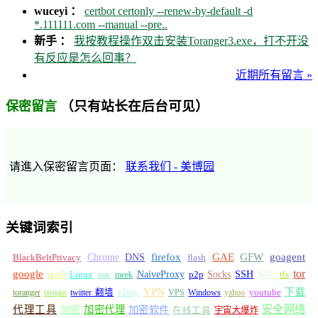
wuceyi ：
certbot certonly --renew-by-default -d
*.111111.com --manual --pre..
新手 ：
我按教程操作双击安装Toranger3.exe，打不开没
有反应是怎么回事？
近期所有留言 »
（只有站长在后台可见）
保密留言
请進入保密留言页面：
联系我们 - 美博园
关键词索引
GFW
Chrome
firefox
GAE
goagent
BlackBeltPrivacy
DNS
flash
tor
google
Socks
NaiveProxy
p2p
SSH
SSL
ipv6
Linux
mac
meek
tls
VPN
v2ray
下载
toranger
trojan
twitter 翻墙
VPS
Windows
yahoo
youtube
安全网络
代理工具
加密
加密代理
加密软件
在线工具
宇宙大爆炸