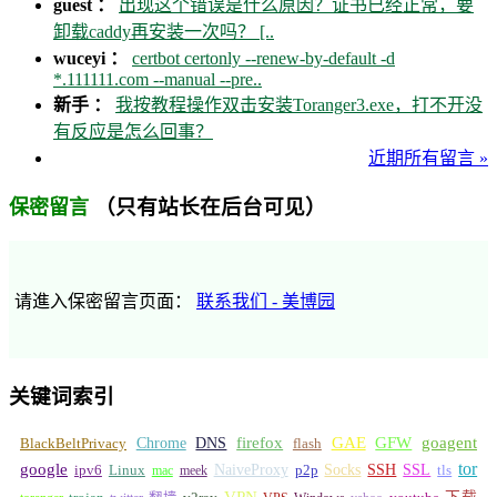
guest ：
出现这个错误是什么原因？证书已经正常，要
卸载caddy再安装一次吗？ [..
wuceyi ：
certbot certonly --renew-by-default -d
*.111111.com --manual --pre..
新手 ：
我按教程操作双击安装Toranger3.exe，打不开没
有反应是怎么回事？
近期所有留言 »
（只有站长在后台可见）
保密留言
请進入保密留言页面：
联系我们 - 美博园
关键词索引
GFW
Chrome
firefox
GAE
goagent
BlackBeltPrivacy
DNS
flash
tor
google
Socks
NaiveProxy
p2p
SSH
SSL
ipv6
Linux
mac
meek
tls