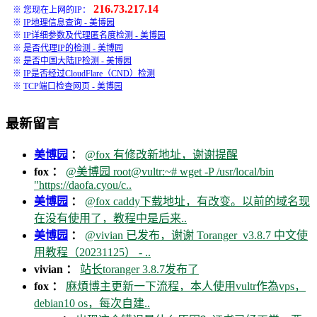
216.73.217.14
※ 您现在上网的IP：
※
IP地理信息查询 - 美博园
※
IP详细参数及代理匿名度检测 - 美博园
※
是否代理IP的检测 - 美博园
※
是否中国大陆IP检测 - 美博园
※
IP是否经过CloudFlare（CND）检测
※
TCP端口检查网页 - 美博园
最新留言
美博园
：
@fox 有修改新地址，谢谢提醒
fox ：
@美博园 root@vultr:~# wget -P /usr/local/bin
"https://daofa.cyou/c..
美博园
：
@fox caddy下载地址，有改变。以前的域名现
在没有使用了，教程中是后来..
美博园
：
@vivian 已发布，谢谢 Toranger_v3.8.7 中文使
用教程（20231125） - ..
vivian ：
站长toranger 3.8.7发布了
fox ：
麻煩博主更新一下流程，本人使用vultr作為vps，
debian10 os，每次自建..