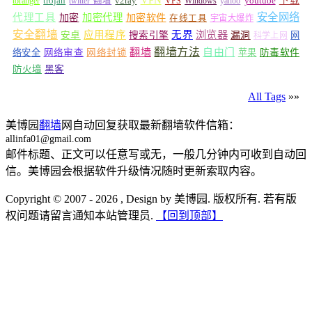
VPN
v2ray
下载
toranger
trojan
twitter 翻墙
VPS
Windows
yahoo
youtube
安全网络
代理工具
加密
加密代理
加密软件
在线工具
宇宙大爆炸
安全翻墙
浏览器
应用程序
无界
安卓
搜索引擎
漏洞
网
科学上网
翻墙
翻墙方法
自由门
络安全
网络审查
网络封锁
苹果
防毒软件
防火墙
黑客
All Tags
»»
美博园
翻墙
网自动回复获取最新翻墙软件信箱：
allinfa01@gmail.com
邮件标题、正文可以任意写或无，一般几分钟内可收到自动回
信。美博园会根据软件升级情况随时更新索取内容。
Copyright © 2007 - 2026 , Design by 美博园. 版权所有. 若有版
权问题请留言通知本站管理员.
【回到顶部】