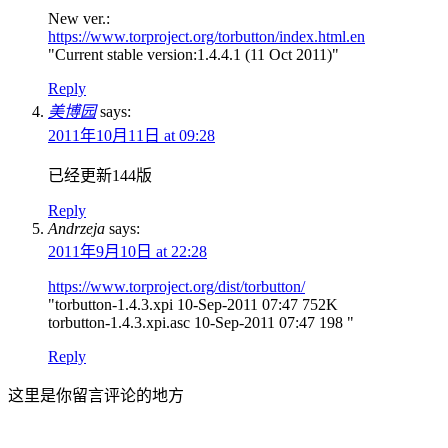
New ver.:
https://www.torproject.org/torbutton/index.html.en
"Current stable version:1.4.4.1 (11 Oct 2011)"
Reply
美博园
says:
2011年10月11日 at 09:28
已经更新144版
Reply
Andrzeja
says:
2011年9月10日 at 22:28
https://www.torproject.org/dist/torbutton/
"torbutton-1.4.3.xpi 10-Sep-2011 07:47 752K
torbutton-1.4.3.xpi.asc 10-Sep-2011 07:47 198 "
Reply
这里是你留言评论的地方