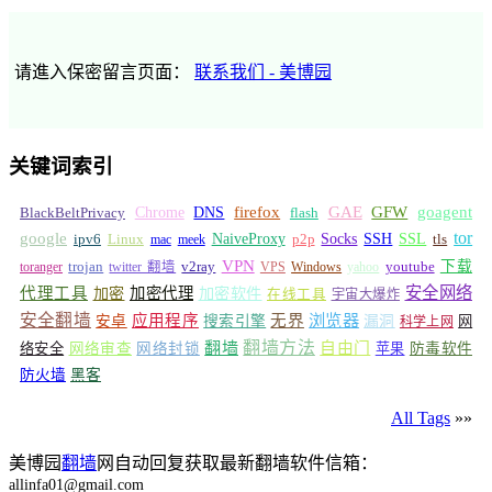
请進入保密留言页面：
联系我们 - 美博园
关键词索引
GFW
Chrome
firefox
GAE
goagent
BlackBeltPrivacy
DNS
flash
tor
google
Socks
NaiveProxy
p2p
SSH
SSL
ipv6
Linux
mac
meek
tls
VPN
v2ray
下载
toranger
trojan
twitter 翻墙
VPS
Windows
yahoo
youtube
安全网络
代理工具
加密
加密代理
加密软件
在线工具
宇宙大爆炸
安全翻墙
浏览器
应用程序
无界
安卓
搜索引擎
漏洞
网
科学上网
翻墙
翻墙方法
自由门
络安全
网络审查
网络封锁
苹果
防毒软件
防火墙
黑客
All Tags
»»
美博园
翻墙
网自动回复获取最新翻墙软件信箱：
allinfa01@gmail.com