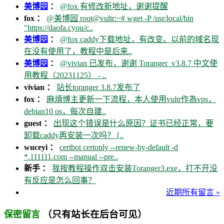
美博园
：
@fox 有修改新地址，谢谢提醒
fox ：
@美博园 root@vultr:~# wget -P /usr/local/bin
"https://daofa.cyou/c..
美博园
：
@fox caddy下载地址，有改变。以前的域名现
在没有使用了，教程中是后来..
美博园
：
@vivian 已发布，谢谢 Toranger_v3.8.7 中文使
用教程（20231125） - ..
vivian ：
站长toranger 3.8.7发布了
fox ：
麻煩博主更新一下流程，本人使用vultr作為vps，
debian10 os，每次自建..
guest ：
出现这个错误是什么原因？证书已经正常，要
卸载caddy再安装一次吗？ [..
wuceyi ：
certbot certonly --renew-by-default -d
*.111111.com --manual --pre..
新手 ：
我按教程操作双击安装Toranger3.exe，打不开没
有反应是怎么回事？
近期所有留言 »
（只有站长在后台可见）
保密留言