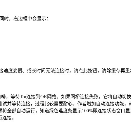
，同时，右边框中会显示：
，如果觉得连接速度变慢、或长时间无法连接时，请点此按钮，清除缓存再
着咖啡，等待Tor连接到OR网络。如果网桥连接失败，它将自动切
并等待连接，过程比较需要耐心。作者增加自动连接功能，就是将
骤将全部自动运行，知道绿色進度条显示100%即连接状态窗口显示“..
行连接。