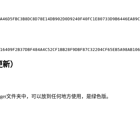
A46D5FBC3B8DC8D78E14DB902D0D9240F40FC1E80733D9B6446EA89C
3更新）
tanger文件夹中，可以放到任何地方使用，是绿色版。